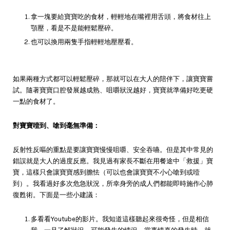
拿一塊要給寶寶吃的食材，輕輕地在嘴裡用舌頭，將食材往上
顎壓，看是不是能輕鬆壓碎。
也可以換用兩隻手指輕輕地壓壓看。
如果兩種方式都可以輕鬆壓碎，那就可以在大人的陪伴下，讓寶寶嘗
試。隨著寶寶口腔發展越成熟、咀嚼狀況越好，寶寶就準備好吃更硬
一點的食材了。
對寶寶噎到、嗆到毫無準備：
反射性反嘔的重點是要讓寶寶慢慢咀嚼、安全吞嚥。但是其中常見的
錯誤就是大人的過度反應。我見過有家長不斷在用餐途中「救援」寶
寶，這樣只會讓寶寶感到膽怯（可以也會讓寶寶不小心嗆到或噎
到）。我看過好多次危急狀況，所幸身旁的成人們都能即時施作心肺
復甦術。下面是一些小建議：
多看看Youtube的影片。我知道這樣聽起來很奇怪，但是相信