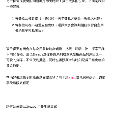
另一個造成挑食的問題就是用餐時給了孩子太多的份量。下面是我的
一些建議：
每餐給三種食物（不要只給一碗早餐穀片或是一碗義大利麵）
每餐控制在不超過五種食物（選擇太多會讓剛開始學習自主用
餐的孩子容易膽怯）
孩子得要有機會在每次用餐時能夠觸摸、把玩、咀嚼、吃、探索三種
不同的食物。這也是ezpz迷你餐盤系列成為我愛用商品的原因之一，
可愛的分隔，不但便利擺盤，同時也讓照顧者能時刻記得三種食物的
黃金原則。
準備好要讓孩子開始嘗試固體食物了嗎？讓
ezpz
陪伴您和孩子，盡情
享受這段旅程吧！
語言治療師以及ezpz 用餐訓練專家