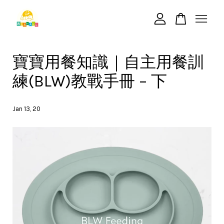
您的購物車目前還是空的。
寶寶用餐知識｜自主用餐訓
練(BLW)教戰手冊 – 下
繼續購物
Jan 13, 20