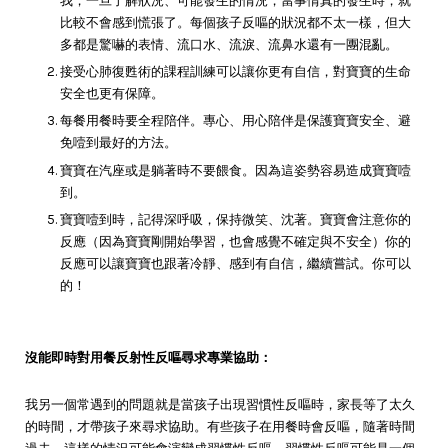
我，一旦了解狀況、可能發生的情況，當事情真的發生時，就
比較不會感到慌張了。每個孩子反嘔的狀況都不太一樣，但大
多都是驚嚇的表情、流口水、流淚、流鼻水還有一團混亂。
接受心肺復甦術的課程訓練可以讓你更有自信，對寶寶的生命
安全也更有保障。
每餐用餐時要全程陪伴。專心、用心陪伴是保護寶寶安全、避
免噎到最好的方法。
寶寶在汽座或是躺著時不要餵食。因為這姿勢容易造成寶寶噎
到。
寶寶噎到時，記得深呼吸，保持微笑、沈著。寶寶會注意你的
反應（因為寶寶剛開始學習，也會感覺不確定與不安全）你的
反應可以讓寶寶也跟著冷靜、感到有自信，繼續嘗試。你可以
的！
沒能即時對用餐反射性反嘔尋求專業協助：
我另一個常遇到的問題就是當孩子出現習慣性反嘔時，家長等了太久
的時間，才帶孩子來尋求協助。有些孩子在用餐時會反嘔，隨著時間