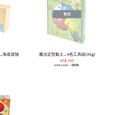
售完
Y_海底冒險
魔法定型黏土_4色工具組(35g)
NT$ 790
NT$ 1,129
-30%