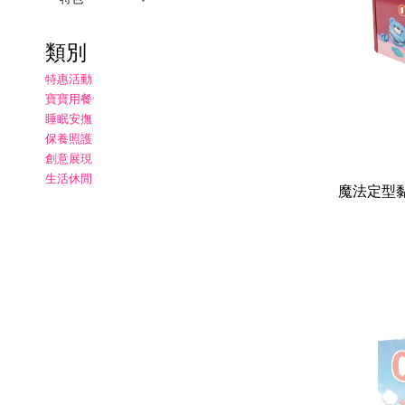
類別
特惠活動
寶寶用餐
睡眠安撫
保養照護
創意展現
生活休閒
魔法定型黏