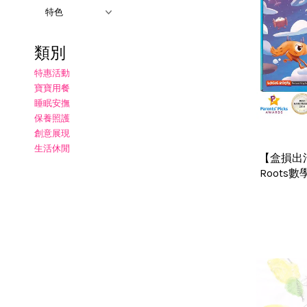
類別
特惠活動
寶寶用餐
睡眠安撫
保養照護
創意展現
生活休閒
【盒損出清
Root