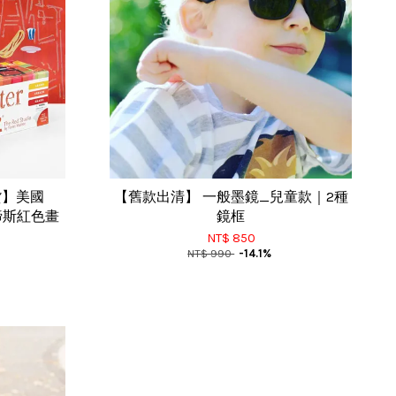
貨】美國
【舊款出清】 一般墨鏡_兒童款｜2種
馬諦斯紅色畫
鏡框
NT$ 850
NT$ 990
-14.1%