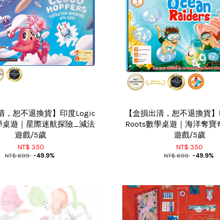
，恕不退換貨】印度Logic
【盒損出清，恕不退換貨】印
s數學桌遊｜星際迷航探險_減法
Roots數學桌遊｜海洋奪寶
遊戲/5歲
遊戲/5歲
NT$ 350
NT$ 350
NT$ 699
-49.9%
NT$ 699
-49.9%