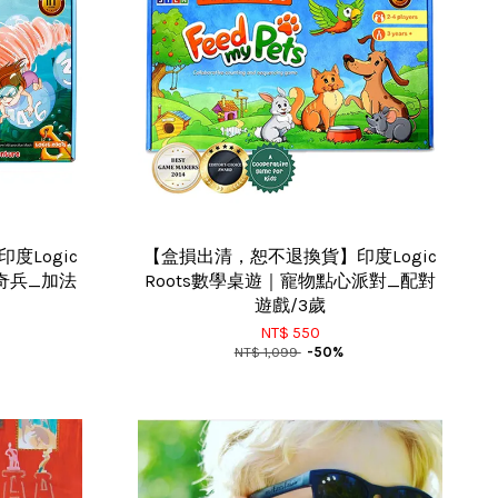
度Logic
【盒損出清，恕不退換貨】印度Logic
奇兵_加法
Roots數學桌遊｜寵物點心派對_配對
遊戲/3歲
NT$ 550
NT$ 1,099
-50%