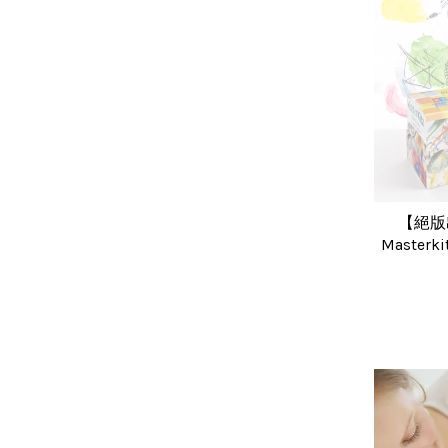
【絕版
Maste