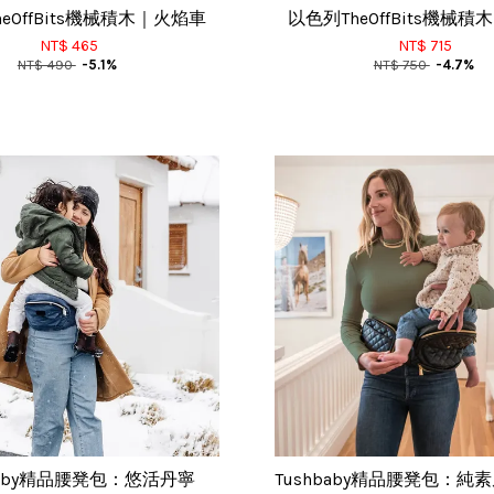
eOffBits機械積木｜火焰車
以色列TheOffBits機械
NT$ 465
NT$ 715
NT$ 490
-5.1%
NT$ 750
-4.7%
baby精品腰凳包：悠活丹寧
Tushbaby精品腰凳包：純