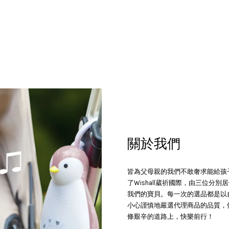
關於我們
皆為父母親的我們不敢奢求能給孩
了Wishall葳祈國際，由三位
我們的寶貝。每一次的選品都是以
小心謹慎地嚴選代理商品的品質，
條艱辛的道路上，快樂前行！