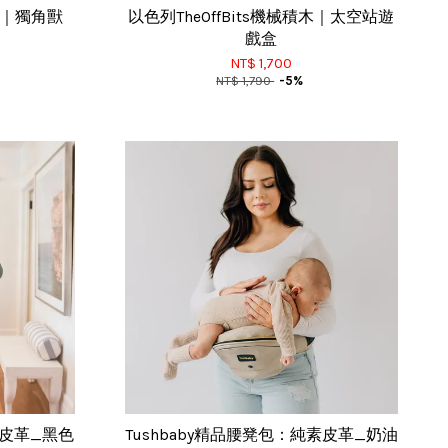
積木｜獨角獸
以色列TheOffBits機械積木｜太空站遊
戲盒
NT$ 1,700
NT$ 1,790
-5%
素皮革_黑色
Tushbaby精品腰凳包：純素皮革_奶油