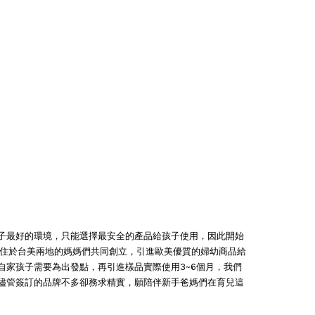
子最好的環境，只能選擇最安全的產品給孩子使用，因此開始
分別居住於台美兩地的媽媽們共同創立，引進歐美優質的婦幼商品給
自家孩子需要為出發點，再引進樣品實際使用3~6個月，我們
儘管簽訂的品牌不多卻務求精實，願陪伴新手爸媽們在育兒這