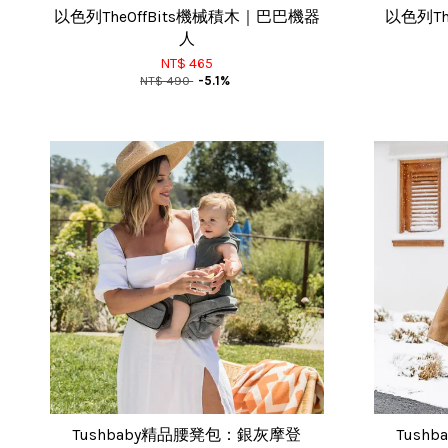
以色列TheOffBits機械積木｜巴巴機器
以色列Th
人
NT$ 465
NT$ 490
-5.1%
Tushbaby精品腰凳包：銀灰摩登
Tush