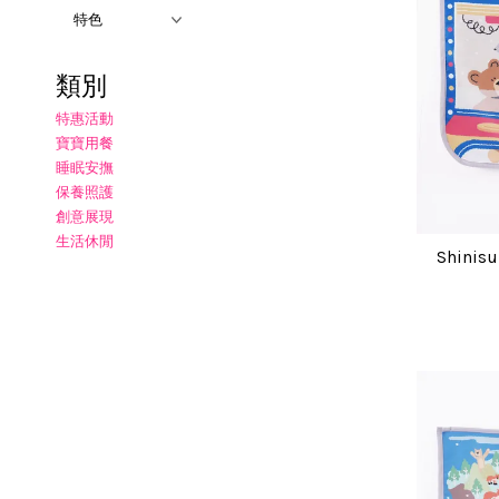
類別
特惠活動
寶寶用餐
睡眠安撫
保養照護
創意展現
生活休閒
Shin