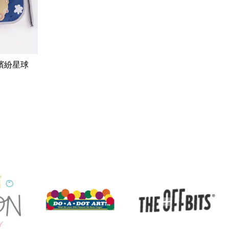
_繽紛星球