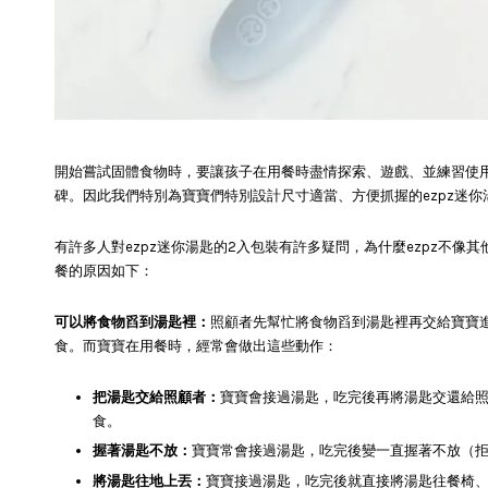
開始嘗試固體食物時，要讓孩子在用餐時盡情探索、遊戲、並練習使
碑。因此我們特別為寶寶們特別設計尺寸適當、方便抓握的ezpz迷你
有許多人對ezpz迷你湯匙的2入包裝有許多疑問，為什麼ezpz不
餐的原因如下：
可以將食物舀到湯匙裡：
照顧者先幫忙將食物舀到湯匙裡再交給寶寶
食。而寶寶在用餐時，經常會做出這些動作：
把湯匙交給照顧者：
寶寶會接過湯匙，吃完後再將湯匙交還給
食。
握著湯匙不放：
寶寶常會接過湯匙，吃完後變一直握著不放（
將湯匙往地上丟：
寶寶接過湯匙，吃完後就直接將湯匙往餐椅