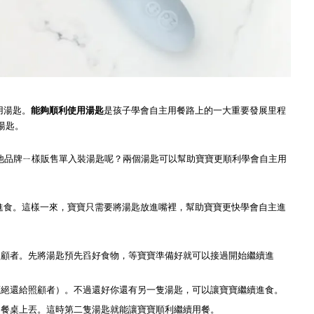
用湯匙。
能夠順利使用湯匙
是孩子學會自主用餐路上的一大重要發展里程
湯匙。
像其他品牌ㄧ樣販售單入裝湯匙呢？兩個湯匙可以幫助寶寶更順利學會自主用
進食。這樣一來，寶寶只需要將湯匙放進嘴裡，幫助寶寶更快學會自主進
照顧者。先將湯匙預先舀好食物，等寶寶準備好就可以接過開始繼續進
拒絕還給照顧者）。不過還好你還有另一隻湯匙，可以讓寶寶繼續進食。
、餐桌上丟。這時第二隻湯匙就能讓寶寶順利繼續用餐。