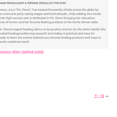
spoons-when-starting-solids
下一頁
→