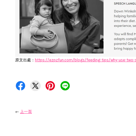
原文出處：
https://ezpzfun.com/blogs/feeding-tips/why-use-two-
←
上一頁