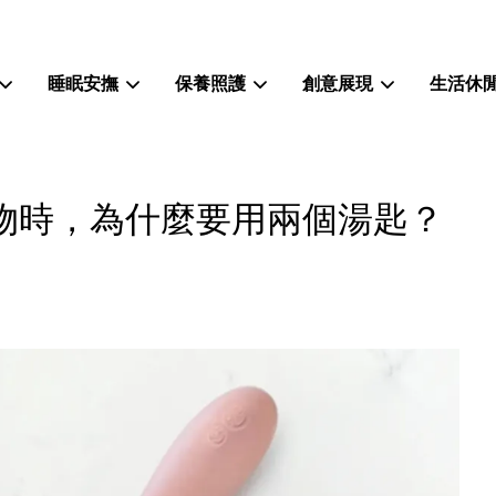
睡眠安撫
保養照護
創意展現
生活休
您的購物車目前還是空的。
物時，為什麼要用兩個湯匙？
繼續購物