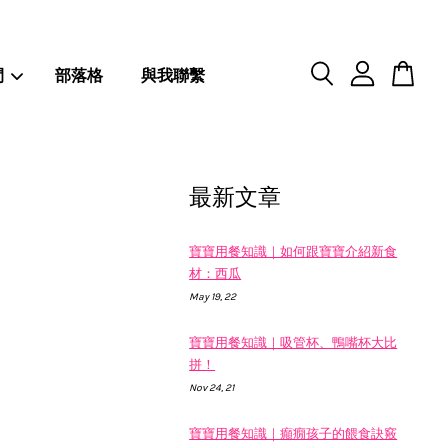
閒
部落格
與我聯繫
最新文章
寶寶用餐知識｜如何跟寶寶介紹新食
材：西瓜
May 19, 22
寶寶用餐知識｜吸管杯、鴨嘴杯大比
拼！
Nov 24, 21
寶寶用餐知識｜癲癇孩子的餵食訣竅