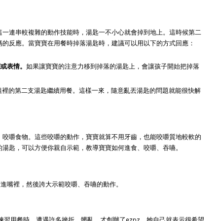
這一連串較複雜的動作技能時，湯匙一不小心就會掉到地上。這時候第二
媽的反應。當寶寶在用餐時掉落湯匙時，建議可以用以下的方式回應：
應或表情。
如果讓寶寶的注意力移到掉落的湯匙上，會讓孩子開始把掉落
匙組裡的第二支湯匙繼續用餐。這樣一來，隨意亂丟湯匙的問題就能很快解
、咬嚼食物。這些咬嚼的動作，寶寶就算不用牙齒，也能咬嚼質地較軟的
的湯匙，可以方便你親自示範，教導寶寶如何進食、咬嚼、吞嚥。
放進嘴裡，然後誇大示範咬嚼、吞嚥的動作。
練習用餐時，遭遇許多挫折、髒亂，才創辦了ezpz。她自己就表示很希望