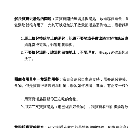
解決寶寶丟湯匙的問題：
當寶寶開始練習抓握湯匙、放進嘴裡進食，
隻湯匙就很有用了，尤其可以避免孩子故意把湯匙丟到地上，看看媽
馬上撿起掉落地上的湯匙，記得不要笑或是做出誇大的情緒反
湯匙當成遊戲，影響用餐學習。
不要撿起湯匙，讓湯匙留在地上，不要理會。
用ezpz迷你湯
決了。
照顧者用其中一隻湯匙用餐：
當寶寶練習自主進食時，需要練習吞嚥
食物。但是寶寶得透過觀摩用餐，學習如何咬嚼、進食。有兩支一樣
用寶寶湯匙舀起你正在吃的食物。
用第二支寶寶湯匙（也已經舀好食物），讓寶寶看到你將湯匙
雙胞胎寶寶的福音：
ezpz創辦者琳西就是雙胞胎的媽媽，因為在寶寶