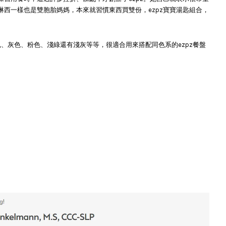
琳西一樣也是雙胞胎媽媽，本來就習慣東西買雙份，ezpz寶寶湯匙組合，
色、灰色、粉色、淺綠還有淺灰等等，很適合用來搭配同色系的ezpz餐盤