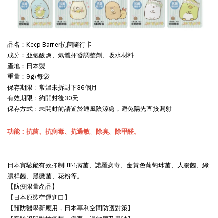
品名：Keep Barrier抗菌隨行卡
成分：亞氯酸鹽、氣體揮發調整劑、吸水材料
產地：日本製
重量：9g/每袋
保存期限：常溫未拆封下36個月
有效期限：約開封後30天
保存方式：未開封前請置於通風陰涼處，避免陽光直接照射
功能：抗菌、抗病毒、抗過敏、除臭、除甲醛。
日本實驗能有效抑制H1N1病菌、諾羅病毒、金黃色葡萄球菌、大腸菌、綠
膿桿菌、黑黴菌、花粉等。
【防疫限量產品】
【日本原裝空運進口】
【預防醫學新應用，日本專利空間防護對策】