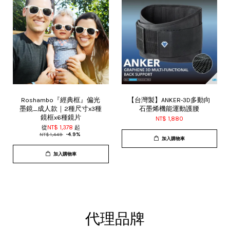
Roshambo『經典框』偏光
【台灣製】ANKER-3D多動向
墨鏡_成人款｜2種尺寸x3種
石墨烯機能運動護腰
鏡框x6種鏡片
NT$ 1,880
從
NT$ 1,378
起
NT$ 1,449
-4.9%
加入購物車
加入購物車
代理品牌