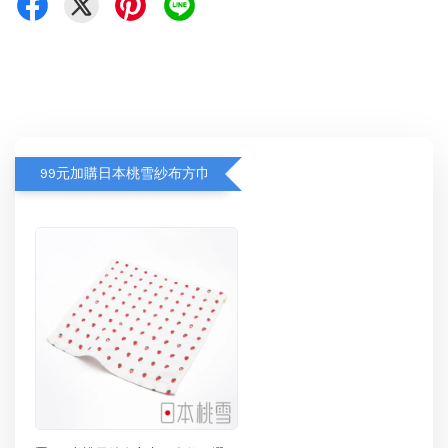
99元加購日本桃雪紗布方巾