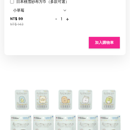
日本桃雪紗布方巾（多款可選）
-
+
NT$ 99
NT$ 143
加入購物車