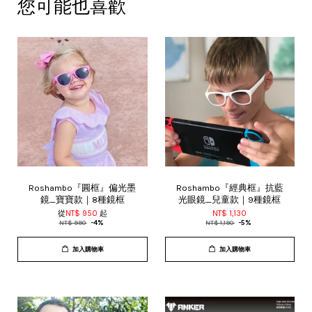
您可能也喜歡
Roshambo『圓框』偏光墨
Roshambo『經典框』抗藍
鏡_寶寶款｜8種鏡框
光眼鏡_兒童款｜9種鏡框
從
NT$ 950
起
NT$ 1,130
NT$ 990
-4%
NT$ 1,190
-5%
加入購物車
加入購物車