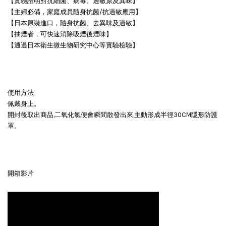
【實驗證明對抗細菌、病毒、過敏原及異味】
【主婦必備，家庭成員隨身抗菌/抗過敏應用】
【日本原裝進口，隨身抗菌、去異味及過敏】
【抽煙者，可快速消除吸煙後煙味】
【通過日本衛生微生物研究中心等實驗檢驗】
使用方法
佩戴身上。
開封後取出商品,二氧化氯便會瞬間散發出來,主動形成半徑30CM隱形防護
罩。
開箱影片