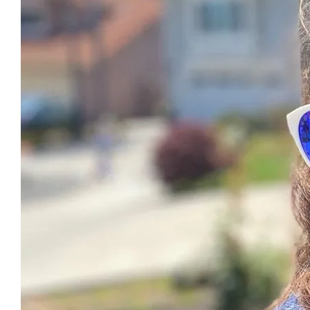
售完
Roshambo專屬配件/替換
鏡片
NT$ 99
NT$ 145
加入購物車
任選一副眼鏡，以290元優惠價加購【耐壓眼鏡盒】