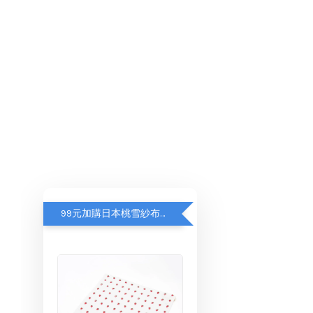
99元加購日本桃雪紗布方巾