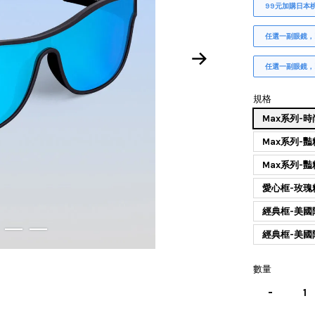
99元加購日本
任選一副眼鏡，
任選一副眼鏡，
規格
Max系列-時
Max系列-豔
Max系列-豔
愛心框-玫瑰
經典框-美國
經典框-美國隊
數量
-