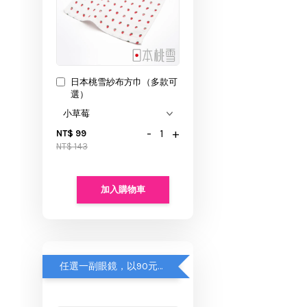
日本桃雪紗布方巾（多款可
選）
-
+
NT$ 99
NT$ 143
加入購物車
任選一副眼鏡，以90元優惠價加購【眼鏡袋】