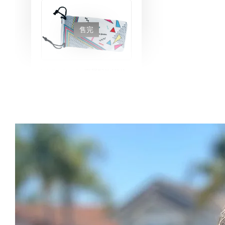
售完
Roshambo專屬配件/替換
鏡片
NT$ 90
NT$ 115
加入購物車
任選一副眼鏡，以99元優惠價加購【綁帶組】