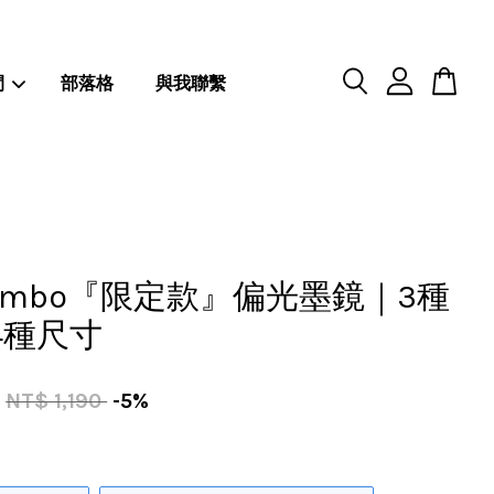
閒
部落格
與我聯繫
hambo『限定款』偏光墨鏡｜3種
4種尺寸
NT$ 1,190
-5%