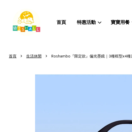
首頁
特惠活動
寶寶用餐
›
›
首頁
生活休閒
Roshambo『限定款』偏光墨鏡｜3種框型x4