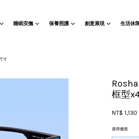
睡眠安撫
保養照護
創意展現
生活休
您的購物車目前還是空的。
種尺寸
繼續購物
Ros
框型x
NT$ 1,130
適用優惠