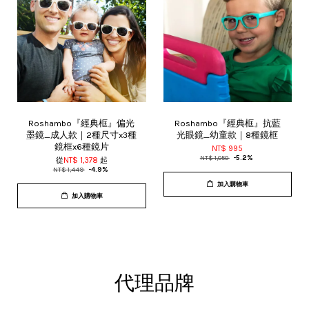
Roshambo『經典框』偏光
Roshambo『經典框』抗藍
墨鏡_成人款｜2種尺寸x3種
光眼鏡_幼童款｜8種鏡框
鏡框x6種鏡片
NT$ 995
NT$ 1,050
-5.2%
從
NT$ 1,378
起
NT$ 1,449
-4.9%
加入購物車
加入購物車
代理品牌