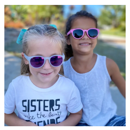
加入購物車
任選一副眼鏡，以99元優惠價加購【綁帶組】
售完
Roshambo專屬配件/替換鏡片
NT$ 99
NT$ 145