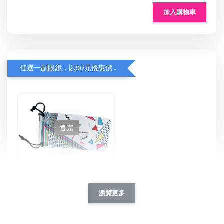
加入購物車
任選一副眼鏡，以90元優惠價加購【眼鏡袋】
售完
Roshambo專屬配件/替換鏡片
NT$ 90
瀏覽更多
NT$ 115