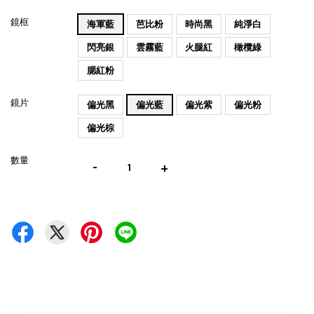
鏡框
海軍藍
芭比粉
時尚黑
純淨白
閃亮銀
雲霧藍
火腿紅
橄欖綠
腮紅粉
鏡片
偏光黑
偏光藍
偏光紫
偏光粉
偏光棕
數量
-
+