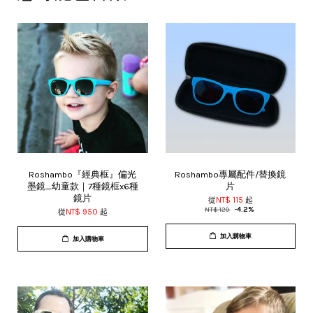
Roshambo『經典框』偏光
Roshambo專屬配件/替換鏡
墨鏡_幼童款｜7種鏡框x6種
片
鏡片
從
NT$ 115
起
NT$ 120
-4.2%
從
NT$ 950
起
加入購物車
加入購物車