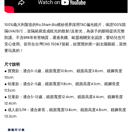
NT$ 290
NT$ 335
100%義大利製造的Ro.Sham.Bo繽紛視界採用TAC偏光鏡片，保證100%阻
加入購物車
隔UVA/B/C，並隔絕易造成眩光的散射/反射光，為孩子的眼睛提供完整
防護。不含BPA等有害物質，通過美國、歐盟相關安全認證，嬰幼兒也可
安心使用。並符合台灣CNS 15067規範，給寶寶的第一副太陽眼鏡，當然
要玩真的！
尺寸說明
● 寶寶款：適合0~2歲，鏡面寬度10.8cm、鏡面高度3.8cm、鏡腳長度
10cm
● 幼童款：適合2~5歲，鏡面寬度11.8cm、鏡面高度4.1cm、鏡腳長度
11.5cm
● 兒童款：適合5~12歲，鏡面寬度12.4cm、鏡面高度4.4cm、鏡腳長度
12.4cm
● 成人款S/M：適合家長，鏡面寬度13.6cm、鏡面高度4.8cm、鏡腳長度
13.3cm