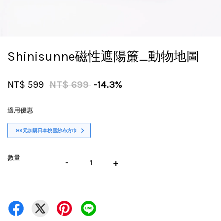
Shinisunne磁性遮陽簾_動物地圖
NT$ 599
NT$ 699
-14.3%
適用優惠
99元加購日本桃雪紗布方巾
數量
-
+