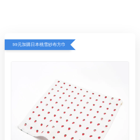
99元加購日本桃雪紗布方巾