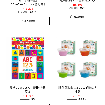
黏土創作桌墊
超柔軟黏土 16色套組(15g)
_30x45x0.2cm（4色可選）
NT$ 699
NT$ 999
-30%
NT$ 299
NT$ 389
-23.1%
加入購物車
加入購物車
美國Do A Dot Art! 畫冊|快樂
職能運動黏土60g _4種規格
英文
可選
NT$ 227
NT$ 199
NT$ 239
-5%
NT$ 259
-23.2%