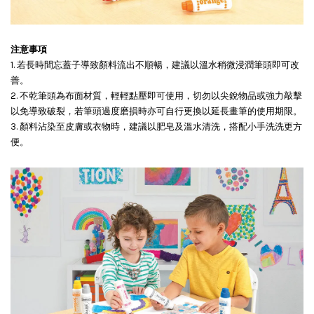
注意事項
1. 若長時間忘蓋子導致顏料流出不順暢，建議以溫水稍微浸潤筆頭即可改
善。
2. 不乾筆頭為布面材質，輕輕點壓即可使用，切勿以尖銳物品或強力敲擊
以免導致破裂，若筆頭過度磨損時亦可自行更換以延長畫筆的使用期限。
3. 顏料沾染至皮膚或衣物時，建議以肥皂及溫水清洗，搭配小手洗洗更方
便。