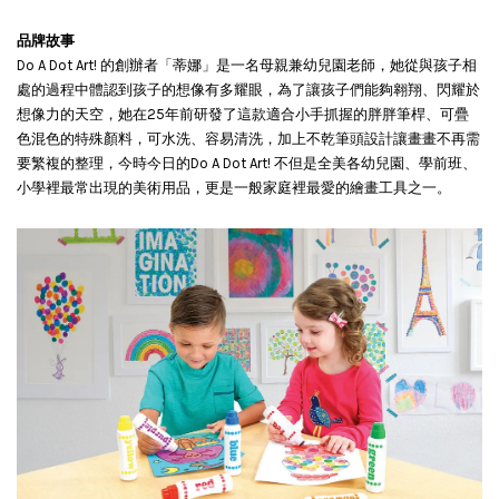
品牌故事
Do A Dot Art! 的創辦者「蒂娜」是一名母親兼幼兒園老師，她從與孩子相
處的過程中體認到孩子的想像有多耀眼，為了讓孩子們能夠翱翔、閃耀於
想像力的天空，她在25年前研發了這款適合小手抓握的胖胖筆桿、可疊
色混色的特殊顏料，可水洗、容易清洗，加上不乾筆頭設計讓畫畫不再需
要繁複的整理，今時今日的Do A Dot Art! 不但是全美各幼兒園、學前班、
小學裡最常出現的美術用品，更是一般家庭裡最愛的繪畫工具之一。