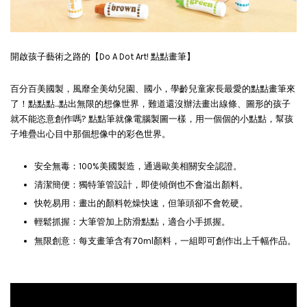
開啟孩子藝術之路的【Do A Dot Art! 點點畫筆】
百分百美國製，風靡全美幼兒園、國小，學齡兒童家長最愛的點點畫筆來
了！點點點...點出無限的想像世界，難道還沒辦法畫出線條、圖形的孩子
就不能恣意創作嗎? 點點筆就像電腦製圖一樣，用一個個的小點點，幫孩
子堆疊出心目中那個想像中的彩色世界。
安全無毒：100%美國製造，通過歐美相關安全認證。
清潔簡便：獨特筆管設計，即使傾倒也不會溢出顏料。
快乾易用：畫出的顏料乾燥快速，但筆頭卻不會乾硬。
輕鬆抓握：大筆管加上防滑點點，適合小手抓握。
無限創意：每支畫筆含有70ml顏料，一組即可創作出上千幅作品。