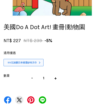
美國Do A Dot Art! 畫冊|動物園
NT$ 227
NT$ 239
-5%
適用優惠
99元加購日本桃雪紗布方巾
數量
-
+