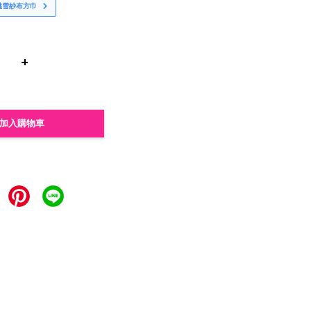
桃雪紗布方巾
+
加入購物車