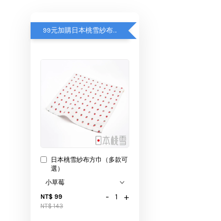
99元加購日本桃雪紗布方巾
日本桃雪紗布方巾（多款可
選）
-
+
NT$ 99
NT$ 143