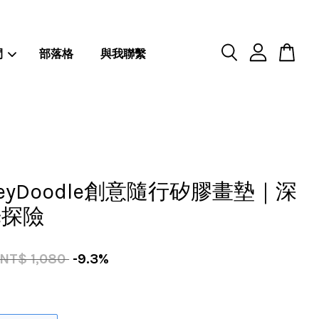
閒
部落格
與我聯繫
eyDoodle創意隨行矽膠畫墊｜深
光探險
NT$ 1,080
-9.3%