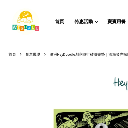
首頁
特惠活動
寶寶用餐
›
›
首頁
創意展現
澳洲HeyDoodle創意隨行矽膠畫墊｜深海發光探