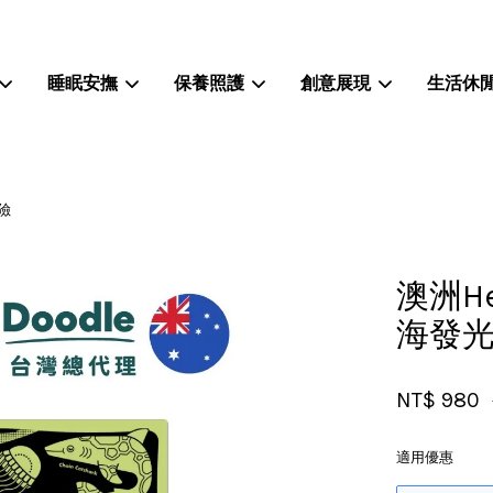
睡眠安撫
保養照護
創意展現
生活休
您的購物車目前還是空的。
險
繼續購物
澳洲H
海發
NT$ 980
適用優惠