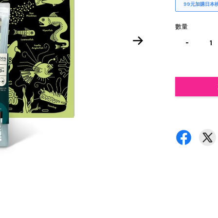
99元加購日本
數量
-