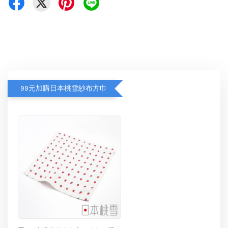
99元加購日本桃雪紗布方巾