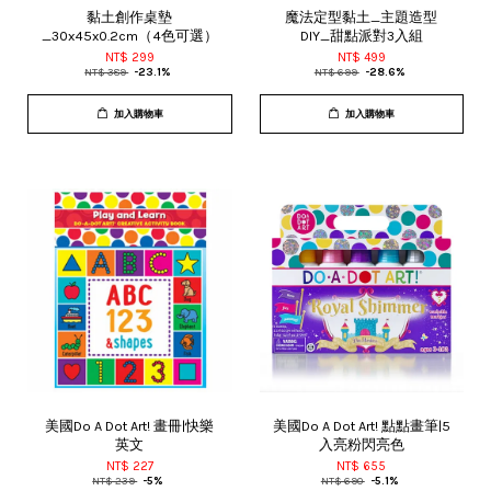
黏土創作桌墊
魔法定型黏土_主題造型
_30x45x0.2cm（4色可選）
DIY_甜點派對3入組
NT$ 299
NT$ 499
NT$ 389
-23.1%
NT$ 699
-28.6%
加入購物車
加入購物車
美國Do A Dot Art! 畫冊|快樂
美國Do A Dot Art! 點點畫筆|5
英文
入亮粉閃亮色
NT$ 227
NT$ 655
NT$ 239
-5%
NT$ 690
-5.1%