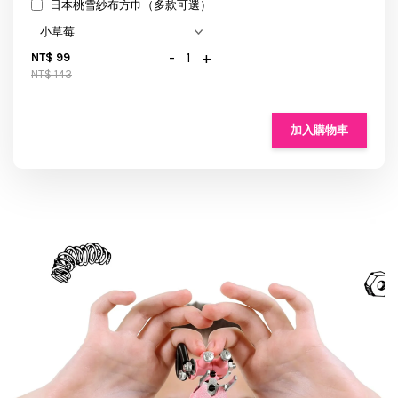
日本桃雪紗布方巾（多款可選）
-
+
NT$ 99
NT$ 143
加入購物車