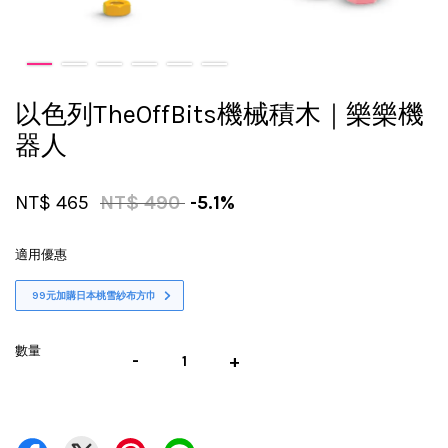
以色列TheOffBits機械積木｜樂樂機
器人
NT$ 465
NT$ 490
-5.1%
適用優惠
99元加購日本桃雪紗布方巾
數量
-
+