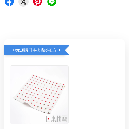
99元加購日本桃雪紗布方巾