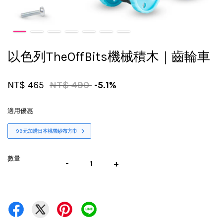
以色列TheOffBits機械積木｜齒輪車
NT$ 465
NT$ 490
-5.1%
適用優惠
99元加購日本桃雪紗布方巾
數量
-
+