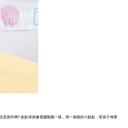
恣意創作嗎? 點點筆就像電腦製圖一樣，用一個個的小點點，幫孩子堆疊