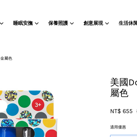
睡眠安撫
保養照護
創意展現
生活休
您的購物車目前還是空的。
亮粉金屬色
繼續購物
美國Do
屬色
NT$ 655
適用優惠