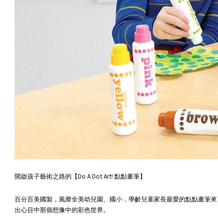
開啟孩子藝術之路的【Do A Dot Art! 點點畫筆】
百分百美國製，風靡全美幼兒園、國小，學齡兒童家長最愛的點點畫筆來了
出心目中那個想像中的彩色世界。