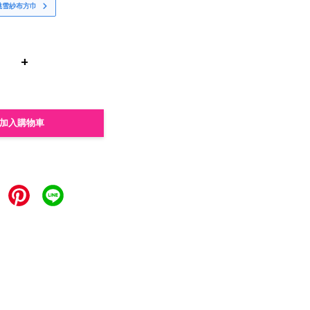
桃雪紗布方巾
+
加入購物車