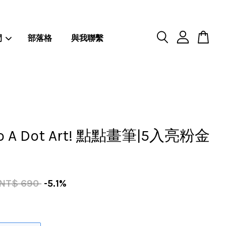
閒
部落格
與我聯繫
 A Dot Art! 點點畫筆|5入亮粉金
NT$ 690
-5.1%