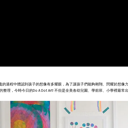
從與孩子相處的過程中體認到孩子的想像有多耀眼，為了讓孩子們能夠翱翔、閃耀於
，今時今日的Do A Dot Art! 不但是全美各幼兒園、學前班、小學裡