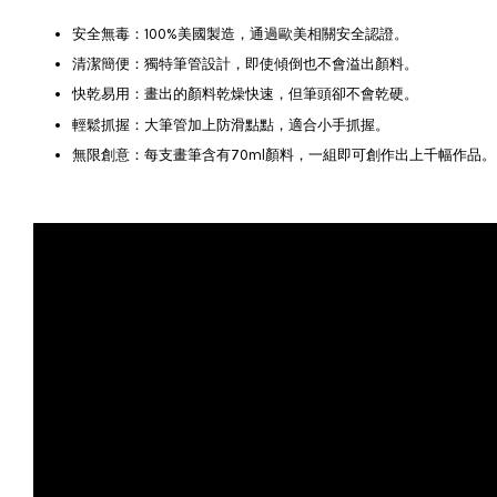
安全無毒：100%美國製造，通過歐美相關安全認證。
清潔簡便：獨特筆管設計，即使傾倒也不會溢出顏料。
快乾易用：畫出的顏料乾燥快速，但筆頭卻不會乾硬。
輕鬆抓握：大筆管加上防滑點點，適合小手抓握。
無限創意：每支畫筆含有70ml顏料，一組即可創作出上千幅作品。