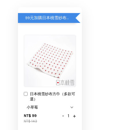
99元加購日本桃雪紗布方巾
日本桃雪紗布方巾（多款可
選）
-
+
NT$ 99
NT$ 143