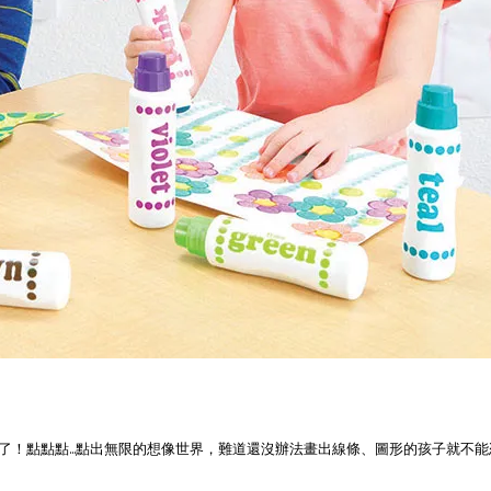
！點點點...點出無限的想像世界，難道還沒辦法畫出線條、圖形的孩子就不能