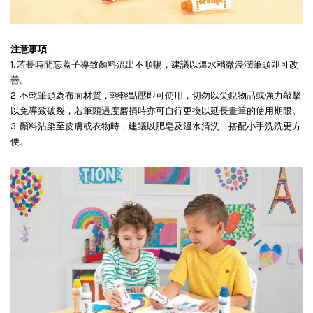
注意事項
1. 若長時間忘蓋子導致顏料流出不順暢，建議以溫水稍微浸潤筆頭即可改
善。
2. 不乾筆頭為布面材質，輕輕點壓即可使用，切勿以尖銳物品或強力敲擊
以免導致破裂，若筆頭過度磨損時亦可自行更換以延長畫筆的使用期限。
3. 顏料沾染至皮膚或衣物時，建議以肥皂及溫水清洗，搭配小手洗洗更方
便。