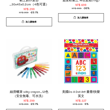
黏土創作桌墊
超柔軟黏土 16色套組(15g)
_30x45x0.2cm（4色可選）
NT$ 699
NT$ 999
-30%
NT$ 299
NT$ 389
-23.1%
加入購物車
加入購物車
絲滑蠟筆 silky crayon_12色
美國Do A Dot Art! 畫冊|快樂
（安全無毒、可水洗）
英文
NT$ 299
NT$ 227
NT$ 389
-23.1%
NT$ 239
-5%