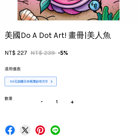
美國Do A Dot Art! 畫冊|美人魚
NT$ 227
NT$ 239
-5%
適用優惠
99元加購日本桃雪紗布方巾
數量
-
+