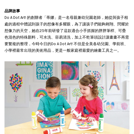
品牌故事
Do A Dot Art! 的創辦者「蒂娜」是一名母親兼幼兒園老師，她從與孩子相
處的過程中體認到孩子的想像有多耀眼，為了讓孩子們能夠翱翔、閃耀於
想像力的天空，她在25年前研發了這款適合小手抓握的胖胖筆桿、可疊
色混色的特殊顏料，可水洗、容易清洗，加上不乾筆頭設計讓畫畫不再需
要繁複的整理，今時今日的Do A Dot Art! 不但是全美各幼兒園、學前班、
小學裡最常出現的美術用品，更是一般家庭裡最愛的繪畫工具之一。