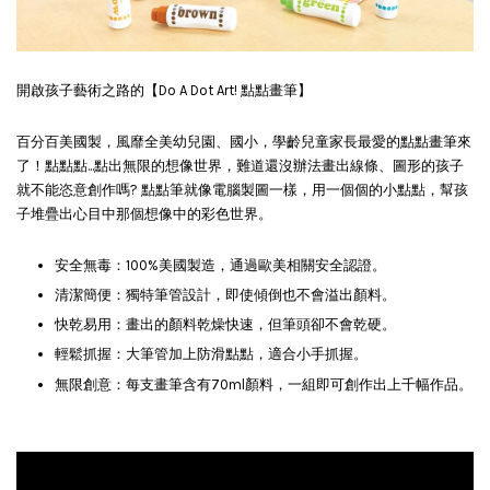
開啟孩子藝術之路的【Do A Dot Art! 點點畫筆】
百分百美國製，風靡全美幼兒園、國小，學齡兒童家長最愛的點點畫筆來
了！點點點...點出無限的想像世界，難道還沒辦法畫出線條、圖形的孩子
就不能恣意創作嗎? 點點筆就像電腦製圖一樣，用一個個的小點點，幫孩
子堆疊出心目中那個想像中的彩色世界。
安全無毒：100%美國製造，通過歐美相關安全認證。
清潔簡便：獨特筆管設計，即使傾倒也不會溢出顏料。
快乾易用：畫出的顏料乾燥快速，但筆頭卻不會乾硬。
輕鬆抓握：大筆管加上防滑點點，適合小手抓握。
無限創意：每支畫筆含有70ml顏料，一組即可創作出上千幅作品。