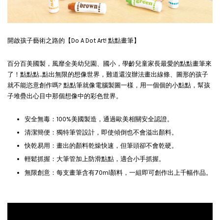
開啟孩子藝術之路的【Do A Dot Art! 點點畫筆】
百分百美國製，風靡全美幼兒園、國小，學齡兒童家長最愛的點點畫筆來
了！點點點...點出無限的想像世界，難道還沒辦法畫出線條、圖形的孩子
就不能恣意創作嗎? 點點筆就像電腦製圖一樣，用一個個的小點點，幫孩
子堆疊出心目中那個想像中的彩色世界。
安全無毒：100%美國製造，通過歐美相關安全認證。
清潔簡便：獨特筆管設計，即使傾倒也不會溢出顏料。
快乾易用：畫出的顏料乾燥快速，但筆頭卻不會乾硬。
輕鬆抓握：大筆管加上防滑點點，適合小手抓握。
無限創意：每支畫筆含有70ml顏料，一組即可創作出上千幅作品。