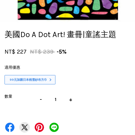
美國Do A Dot Art! 畫冊|童謠主題
NT$ 227
NT$ 239
-5%
適用優惠
99元加購日本桃雪紗布方巾
數量
-
+