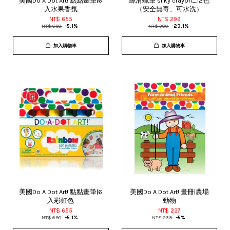
美國Do A Dot Art! 點點畫筆|6
絲滑蠟筆 silky crayon_12色
入水果香氛
（安全無毒、可水洗）
NT$ 655
NT$ 299
NT$ 690
-5.1%
NT$ 389
-23.1%
加入購物車
加入購物車
美國Do A Dot Art! 點點畫筆|6
美國Do A Dot Art! 畫冊|農場
入彩虹色
動物
NT$ 655
NT$ 227
NT$ 690
-5.1%
NT$ 239
-5%