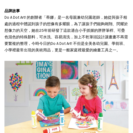
品牌故事
Do A Dot Art! 的創辦者「蒂娜」是一名母親兼幼兒園老師，她從與孩子相
處的過程中體認到孩子的想像有多耀眼，為了讓孩子們能夠翱翔、閃耀於
想像力的天空，她在25年前研發了這款適合小手抓握的胖胖筆桿、可疊
色混色的特殊顏料，可水洗、容易清洗，加上不乾筆頭設計讓畫畫不再需
要繁複的整理，今時今日的Do A Dot Art! 不但是全美各幼兒園、學前班、
小學裡最常出現的美術用品，更是一般家庭裡最愛的繪畫工具之一。