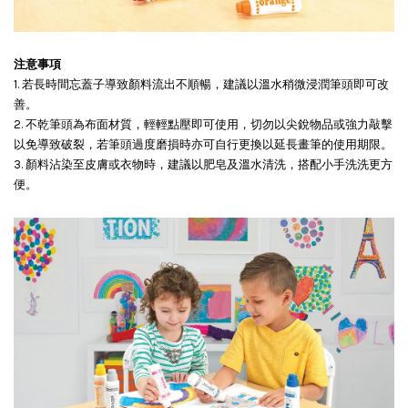
注意事項
1. 若長時間忘蓋子導致顏料流出不順暢，建議以溫水稍微浸潤筆頭即可改
善。
2. 不乾筆頭為布面材質，輕輕點壓即可使用，切勿以尖銳物品或強力敲擊
以免導致破裂，若筆頭過度磨損時亦可自行更換以延長畫筆的使用期限。
3. 顏料沾染至皮膚或衣物時，建議以肥皂及溫水清洗，搭配小手洗洗更方
便。