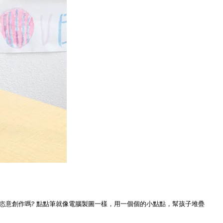
恣意創作嗎? 點點筆就像電腦製圖一樣，用一個個的小點點，幫孩子堆疊