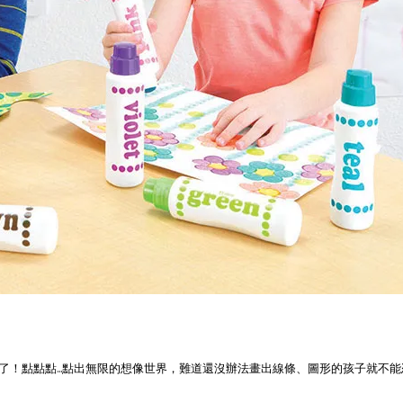
！點點點...點出無限的想像世界，難道還沒辦法畫出線條、圖形的孩子就不能