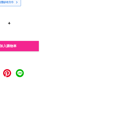
桃雪紗布方巾
+
加入購物車