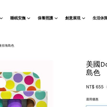
睡眠安撫
保養照護
創意展現
生活休
您的購物車目前還是空的。
6入迷你海島色
繼續購物
美國Do
島色
NT$ 655
適用優惠