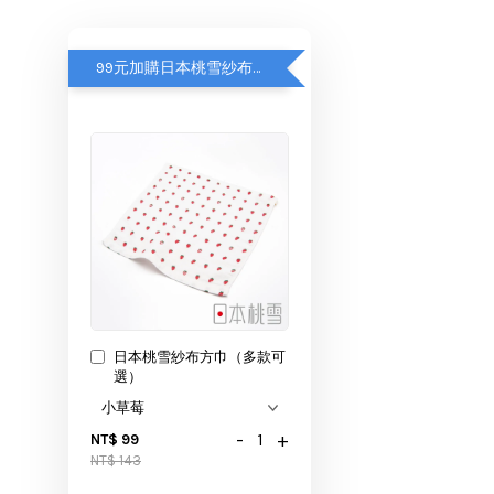
99元加購日本桃雪紗布方巾
日本桃雪紗布方巾（多款可
選）
-
+
NT$ 99
NT$ 143