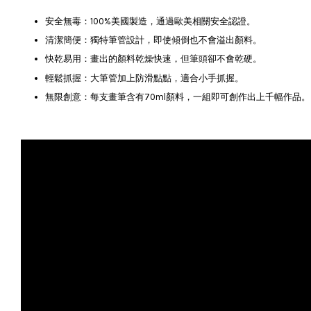
安全無毒：100%美國製造，通過歐美相關安全認證。
清潔簡便：獨特筆管設計，即使傾倒也不會溢出顏料。
快乾易用：畫出的顏料乾燥快速，但筆頭卻不會乾硬。
輕鬆抓握：大筆管加上防滑點點，適合小手抓握。
無限創意：每支畫筆含有70ml顏料，一組即可創作出上千幅作品。