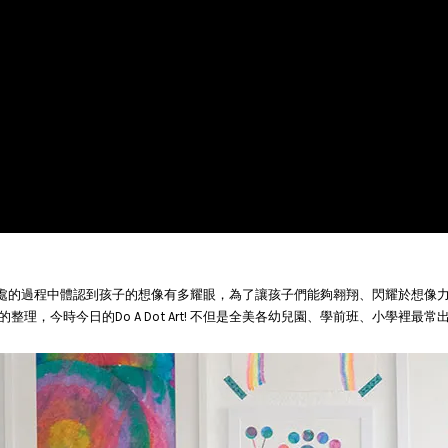
從與孩子相處的過程中體認到孩子的想像有多耀眼，為了讓孩子們能夠翱翔、閃耀於
，今時今日的Do A Dot Art! 不但是全美各幼兒園、學前班、小學裡