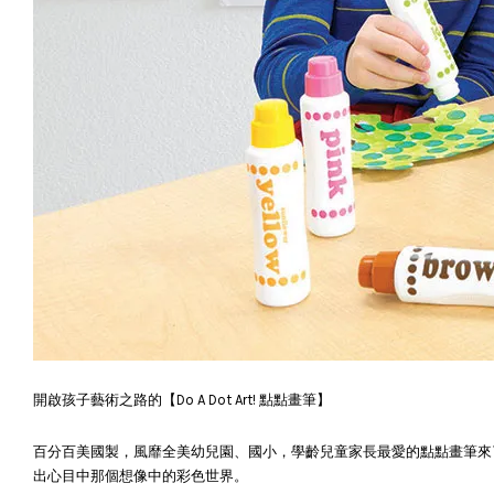
開啟孩子藝術之路的【Do A Dot Art! 點點畫筆】
百分百美國製，風靡全美幼兒園、國小，學齡兒童家長最愛的點點畫筆來了
出心目中那個想像中的彩色世界。