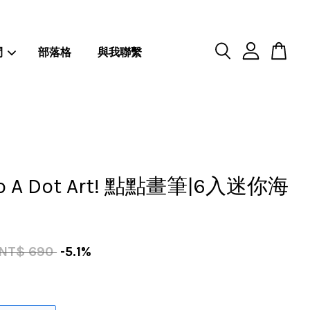
閒
部落格
與我聯繫
 A Dot Art! 點點畫筆|6入迷你海
NT$ 690
-5.1%