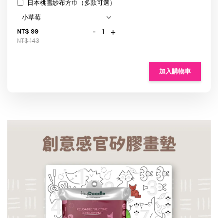
日本桃雪紗布方巾（多款可選）
-
+
NT$ 99
NT$ 143
加入購物車