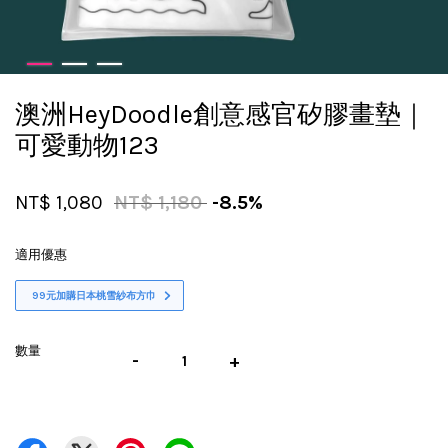
澳洲HeyDoodle創意感官矽膠畫墊｜
可愛動物123
NT$ 1,080
NT$ 1,180
-8.5%
適用優惠
99元加購日本桃雪紗布方巾
數量
-
+