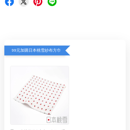
99元加購日本桃雪紗布方巾