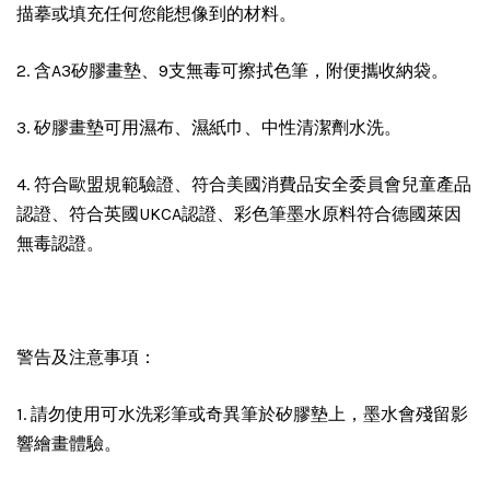
描摹或填充任何您能想像到的材料。
2. 含A3矽膠畫墊、9支無毒可擦拭色筆，附便攜收納袋。
3. 矽膠畫墊可用濕布、濕紙巾、中性清潔劑水洗。
4. 符合歐盟規範驗證、符合美國消費品安全委員會兒童產品
認證、符合英國UKCA認證、彩色筆墨水原料符合德國萊因
無毒認證。
警告及注意事項：
1. 請勿使用可水洗彩筆或奇異筆於矽膠墊上，墨水會殘留影
響繪畫體驗。