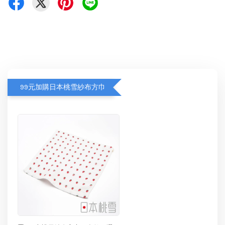
99元加購日本桃雪紗布方巾