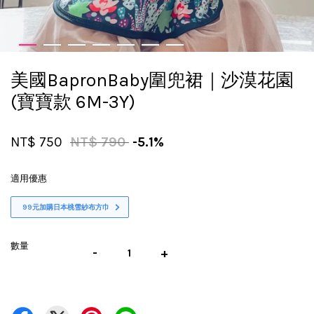
美國BapronBaby圍兜裙｜沙漠花園
(寶寶款 6M-3Y)
NT$ 750
NT$ 790
-5.1%
適用優惠
99元加購日本桃雪紗布方巾
數量
-
+