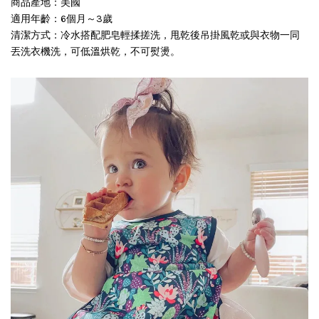
商品產地：美國
適用年齡：6個月～3歲
清潔方式：冷水搭配肥皂輕揉搓洗，甩乾後吊掛風乾或與衣物一同
丟洗衣機洗，可低溫烘乾，不可熨燙。