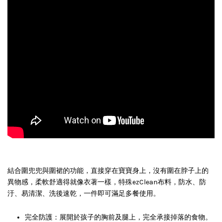
結合圍兜兜與圍裙的功能，直接穿在寶寶身上，沒有圍在脖子上的
異物感，柔軟舒適得就像衣著一樣，特殊ezClean布料，防水、防
汙、易清潔、洗後速乾，一件即可滿足多餐使用。
完全防護：展開於孩子的胸前及腿上，完全承接掉落的食物。