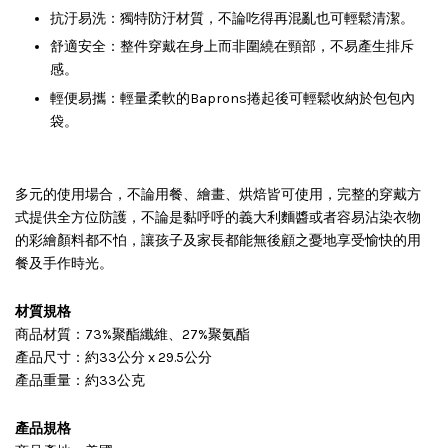
抗汙易洗：獨特防汙材質，不論吃得再混亂也可輕鬆清潔。
舒適安全：整件穿戴在身上而非圍繞在頸部，不易產生排斥
感。
輕便易攜：輕量柔軟的Baprons捲起後可輕鬆收納於包包內
袋。
多元的使用場合，不論用餐、繪畫、烘焙皆可使用，完整的穿戴方
式提供全方位防護，不論是黏呼呼的義大利麵醬或者容易沾染衣物
的彩繪顏料都不怕，讓孩子及家長都能無後顧之憂地享受愉快的用
餐及手作時光。
材質規格
商品材質：73%聚酯纖維、27%聚氨酯
產品
尺寸：約33公分 x 29.5公分
產品
重量：約33公克
產品規格