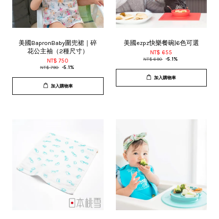
美國BapronBaby圍兜裙｜碎
美國ezpz快樂餐碗|6色可選
花公主袖（2種尺寸）
NT$ 655
NT$ 690
-5.1%
NT$ 750
NT$ 790
-5.1%
加入購物車
加入購物車