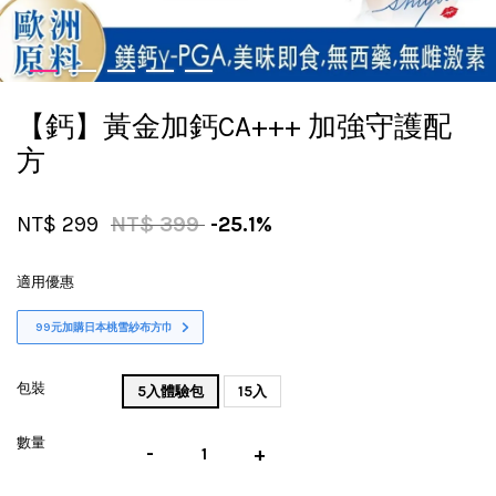
【鈣】黃金加鈣CA+++ 加強守護配
方
NT$ 299
NT$ 399
-25.1%
適用優惠
99元加購日本桃雪紗布方巾
包裝
5入體驗包
15入
數量
-
+