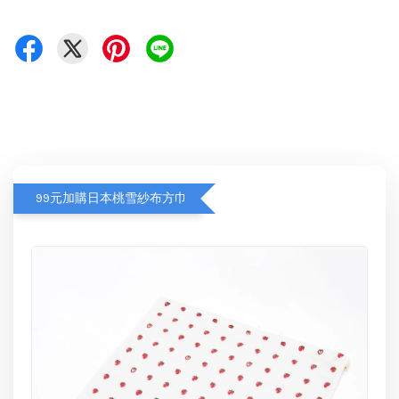
99元加購日本桃雪紗布方巾