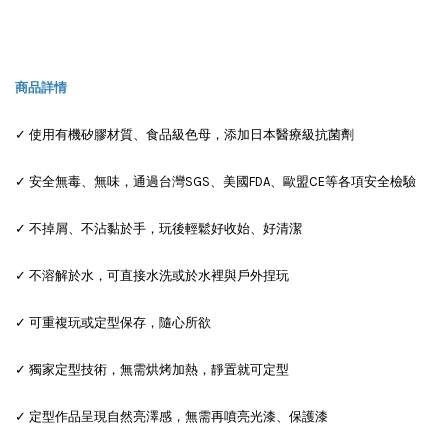
商品詳情
✓ 使用有機矽膠材質、食品級色母，添加日本醫療級抗菌劑
✓ 安全無毒、無味，通過台灣SGS、美國FDA、歐盟CE等各項安全檢驗
✓ 不掉屑、不沾黏於手，玩後輕鬆好收始、好清潔
✓ 不溶解於水，可直接水洗或於水裡與戶外捏玩
✓ 可重複玩或定型保存，隨心所欲
✓ 獨家定型技術，無需烘烤加熱，靜置就可定型
✓ 定型作品呈現自然亮澤感，無需再噴亮光漆、保護漆