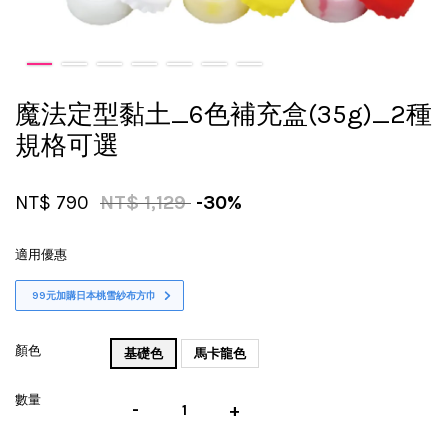
魔法定型黏土_6色補充盒(35g)_2種
規格可選
NT$ 790
NT$ 1,129
-30%
適用優惠
99元加購日本桃雪紗布方巾
顏色
基礎色
馬卡龍色
數量
-
+