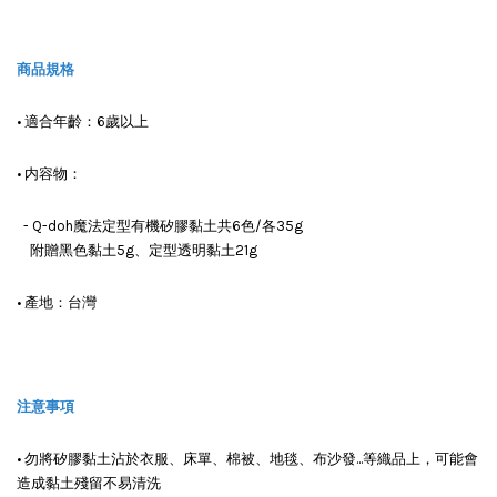
商品規格
• 適合年齡：6歲以上
• 内容物：
- Q-doh魔法定型有機矽膠黏土共6色/各35g
附贈黑色黏土5g、定型透明黏土21g
• 產地：台灣
注意事項
• 勿將矽膠黏土沾於衣服、床單、棉被、地毯、布沙發...等織品上，可能會
造成黏土殘留不易清洗