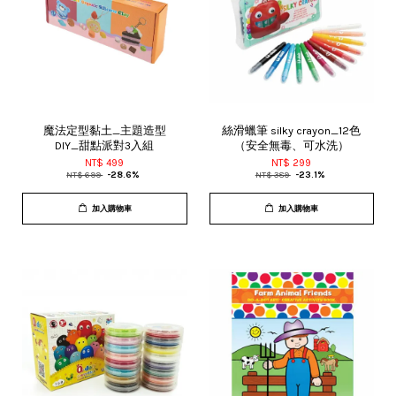
魔法定型黏土_主題造型
絲滑蠟筆 silky crayon_12色
DIY_甜點派對3入組
（安全無毒、可水洗）
NT$ 499
NT$ 299
NT$ 699
-28.6%
NT$ 389
-23.1%
加入購物車
加入購物車