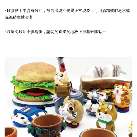
• 矽膠黏土中含有矽油，故若出現油光屬正常現象，可用酒精或肥皂水或
洗碗精擦拭清潔
• 以避免矽油不慎滑倒，請勿於直接於地板上捏塑矽膠黏土