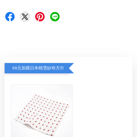
99元加購日本桃雪紗布方巾