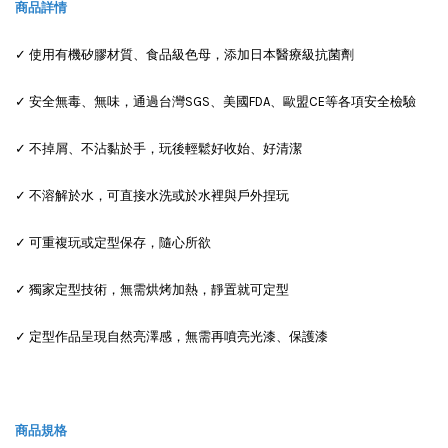
商品詳情
✓ 使用有機矽膠材質、食品級色母，添加日本醫療級抗菌劑
✓ 安全無毒、無味，通過台灣SGS、美國FDA、歐盟CE等各項安全檢驗
✓ 不掉屑、不沾黏於手，玩後輕鬆好收始、好清潔
✓ 不溶解於水，可直接水洗或於水裡與戶外捏玩
✓ 可重複玩或定型保存，隨心所欲
✓ 獨家定型技術，無需烘烤加熱，靜置就可定型
✓ 定型作品呈現自然亮澤感，無需再噴亮光漆、保護漆
商品規格