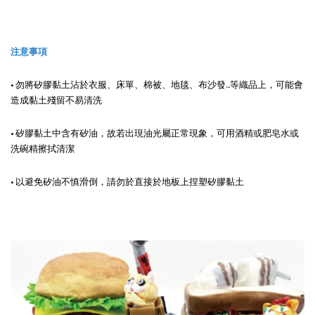
注意事項
• 勿將矽膠黏土沾於衣服、床單、棉被、地毯、布沙發...等織品上，可能會
造成黏土殘留不易清洗
• 矽膠黏土中含有矽油，故若出現油光屬正常現象，可用酒精或肥皂水或
洗碗精擦拭清潔
• 以避免矽油不慎滑倒，請勿於直接於地板上捏塑矽膠黏土