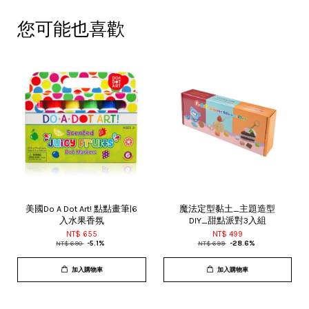
您可能也喜歡
美國Do A Dot Art! 點點畫筆|6
魔法定型黏土_主題造型
入水果香氛
DIY_甜點派對3入組
NT$ 655
NT$ 499
NT$ 690
-5.1%
NT$ 699
-28.6%
加入購物車
加入購物車