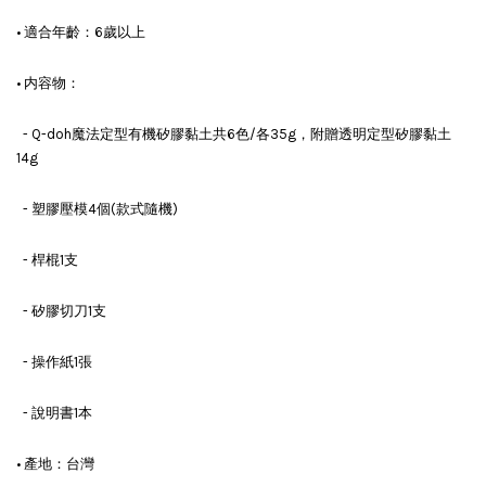
• 適合年齡：6歲以上
• 内容物：
- Q-doh魔法定型有機矽膠黏土共6色/各35g，附贈透明定型矽膠黏土
14g
- 塑膠壓模4個(款式隨機)
- 桿棍1支
- 矽膠切刀1支
- 操作紙1張
- 說明書1本
• 產地：台灣