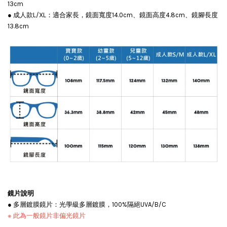
13cm
● 成人款L/XL：適合家長，鏡面寬度14.0cm、鏡面高度4.8cm、鏡腳長度
13.8cm
任選一副眼鏡，以290元優惠價加購【耐壓眼鏡盒】
售完
Roshambo專屬配件/替換鏡片
NT$ 290
NT$ 335
鏡片說明
● 多層鍍膜鏡片：光學級多層鍍膜，100%隔絕UVA/B/C
※ 此為一般鏡片非偏光鏡片
加入購物車