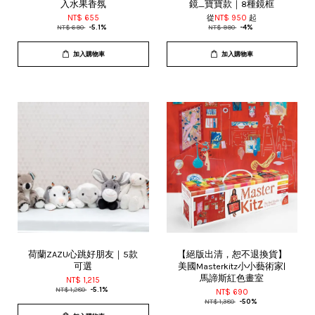
入水果香氛
鏡_寶寶款｜8種鏡框
NT$ 655
從
NT$ 950
起
NT$ 690
-5.1%
NT$ 990
-4%
加入購物車
加入購物車
荷蘭ZAZU心跳好朋友｜5款
【絕版出清，恕不退換貨】
可選
美國Masterkitz小小藝術家|
馬諦斯紅色畫室
NT$ 1,215
NT$ 1,280
-5.1%
NT$ 690
NT$ 1,380
-50%