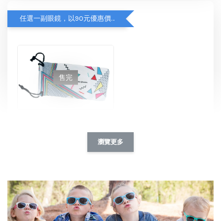
任選一副眼鏡，以90元優惠價加購【眼鏡袋】
售完
Roshambo專屬配件/替換鏡片
NT$ 90
瀏覽更多
NT$ 115
加入購物車