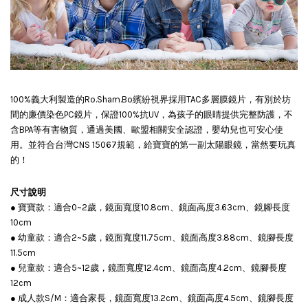
任選一副眼鏡，以99元優惠價加購【綁帶組】
100%義大利製造的Ro.Sham.Bo繽紛視界採用TAC多層膜鏡片，有別於坊
售完
間的廉價染色PC鏡片，保證100%抗UV，為孩子的眼睛提供完整防護，不
含BPA等有害物質，通過美國、歐盟相關安全認證，嬰幼兒也可安心使
用。並符合台灣CNS 15067規範，給寶寶的第一副太陽眼鏡，當然要玩真
的！
尺寸說明
Roshambo專屬配件/替換鏡片
● 寶寶款：適合0~2歲，鏡面寬度10.8cm、鏡面高度3.63cm、鏡腳長度
NT$ 99
10cm
NT$ 145
● 幼童款：適合2~5歲，鏡面寬度11.75cm、鏡面高度3.88cm、鏡腳長度
11.5cm
● 兒童款：適合5~12歲，鏡面寬度12.4cm、鏡面高度4.2cm、鏡腳長度
加入購物車
12cm
● 成人款S/M：適合家長，鏡面寬度13.2cm、鏡面高度4.5cm、鏡腳長度