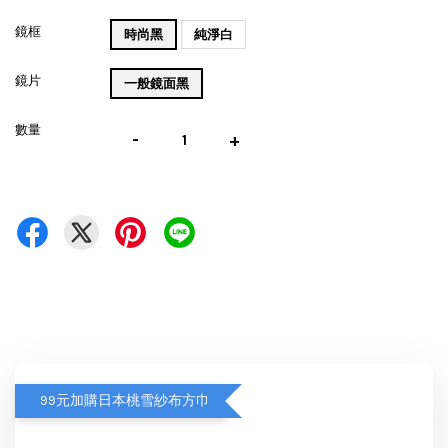
鏡框
時尚黑
純淨白
鏡片
一般鏡面黑
數量
-
+
99元加購日本桃雪紗布方巾