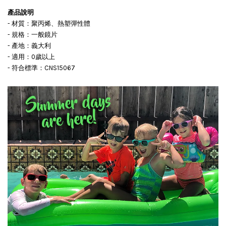
產品說明
- 材質：聚丙烯、熱塑彈性體
- 規格：一般鏡片
- 產地：義大利
- 適用：0歲以上
- 符合標準：CNS15067