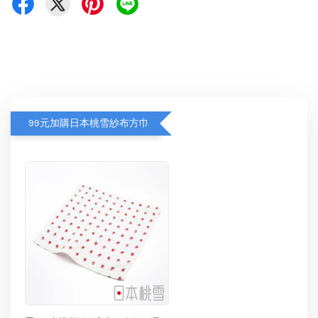
99元加購日本桃雪紗布方巾