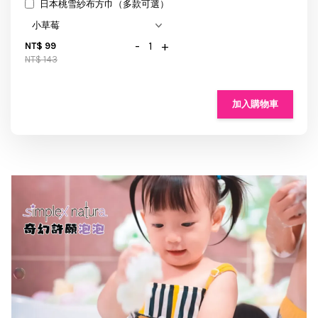
日本桃雪紗布方巾（多款可選）
-
+
NT$ 99
NT$ 143
加入購物車