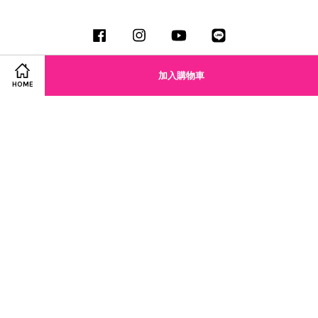
Facebook
Instagram
YouTube
Line
加入購物車
HOME
Visa
Master
JCB
服務條款
|
隱私政策
|
退換貨政策
|
營業人名稱：葳祈國際股份有限公司 統一編號：42563868