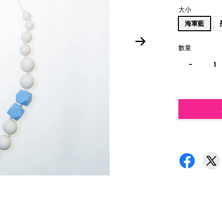
大小
海軍藍
數量
-