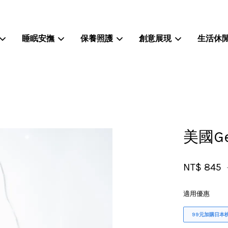
睡眠安撫
保養照護
創意展現
生活休
您的購物車目前還是空的。
繼續購物
美國Ge
NT$ 845
適用優惠
99元加購日本