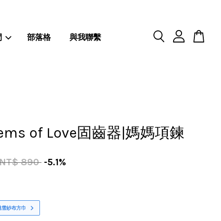
閒
部落格
與我聯繫
ms of Love固齒器|媽媽項鍊
NT$ 890
-5.1%
桃雪紗布方巾