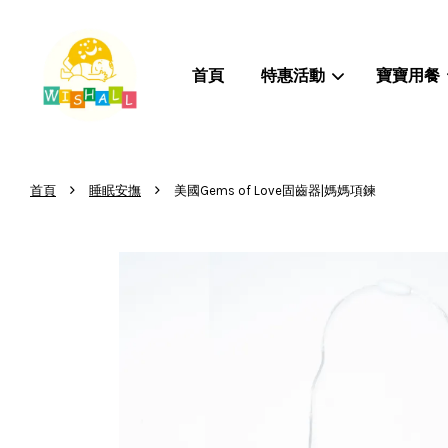
首頁
特惠活動
寶寶用餐
›
›
首頁
睡眠安撫
美國Gems of Love固齒器|媽媽項鍊