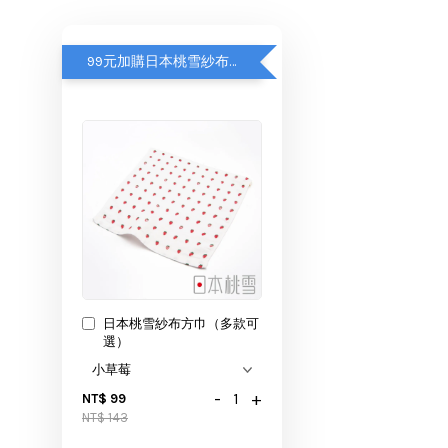
99元加購日本桃雪紗布方巾
日本桃雪紗布方巾（多款可
選）
-
+
NT$ 99
NT$ 143