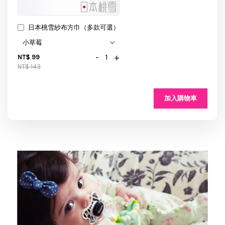
日本桃雪紗布方巾（多款可選）
-
+
NT$ 99
NT$ 143
加入購物車