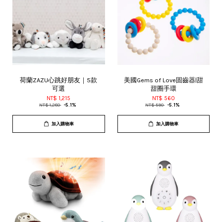
荷蘭ZAZU心跳好朋友｜5款
美國Gems of Love固齒器|甜
可選
甜圈手環
NT$ 1,215
NT$ 560
NT$ 1,280
-5.1%
NT$ 590
-5.1%
加入購物車
加入購物車