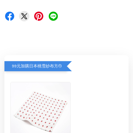
99元加購日本桃雪紗布方巾