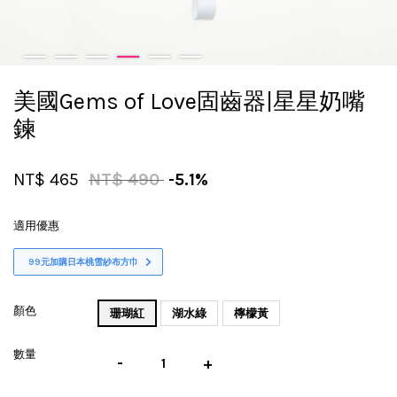
美國Gems of Love固齒器|星星奶嘴
鍊
NT$ 465
NT$ 490
-5.1%
適用優惠
99元加購日本桃雪紗布方巾
顏色
珊瑚紅
湖水綠
檸檬黃
數量
-
+