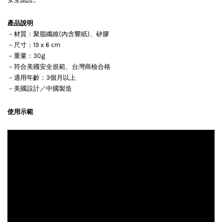
產品說明
－材質：聚脂纖維(內含響紙)、矽膠
－尺寸：19 x 6 cm
－重量：30g
－符合美國安全規範、台灣商檢合格
－適用年齡：3個月以上
－美國設計／中國製造
使用示範