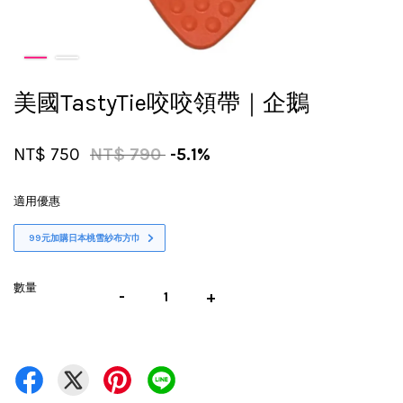
美國TastyTie咬咬領帶｜企鵝
NT$ 750
NT$ 790
-5.1%
適用優惠
99元加購日本桃雪紗布方巾
數量
-
+