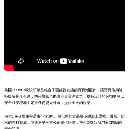
美國TastyTie咬咬領帶是結合了固齒器功能的寶寶潮配件，讓寶寶能夠隨
時緩解長牙不適，內夾響紙也能吸引寶寶注意力，獨特設計的夾扣更可以
安全且安穩地固定在任何嬰兒外著，提供全天的娛樂。
TastyTie咬咬領帶是由不含BPA、塑化劑的食品級矽膠加上柔軟、透氣、防
水的布料製成，並通過第三方公正單位驗證，符合CPSC/ASTM/CPSIA的
安全認證。