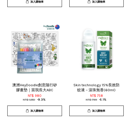
加入購物車
加入購物車
澳洲HeyDoodle創意隨行矽
Skin technology 15%長效防
膠畫墊｜當我長大ABC
蚊液－滾珠無香(60ml)
NT$ 980
NT$ 758
NT$ 1,080
-9.3%
NT$ 799
-5.1%
加入購物車
加入購物車