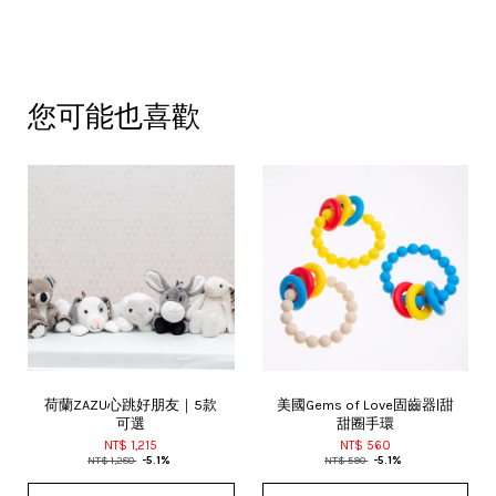
您可能也喜歡
荷蘭ZAZU心跳好朋友｜5款
美國Gems of Love固齒器|甜
可選
甜圈手環
NT$ 1,215
NT$ 560
NT$ 1,280
-5.1%
NT$ 590
-5.1%