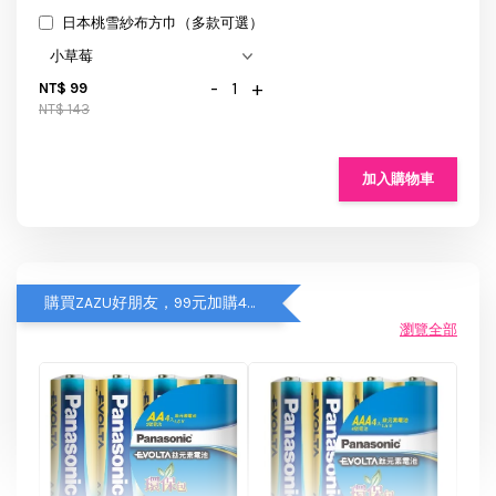
日本桃雪紗布方巾（多款可選）
-
+
NT$ 99
NT$ 143
加入購物車
購買ZAZU好朋友，99元加購4入Panasonic鈦元素鹼性電池
瀏覽全部