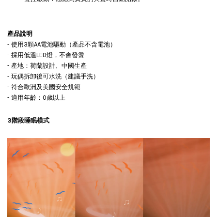
產品說明
- 使用3顆AA電池驅動（產品不含電池）
- 採用低溫LED燈，不會發燙
- 產地：荷蘭設計、中國生產
- 玩偶拆卸後可水洗（建議手洗）
- 符合歐洲及美國安全規範
- 適用年齡：0歲以上
3階段睡眠模式