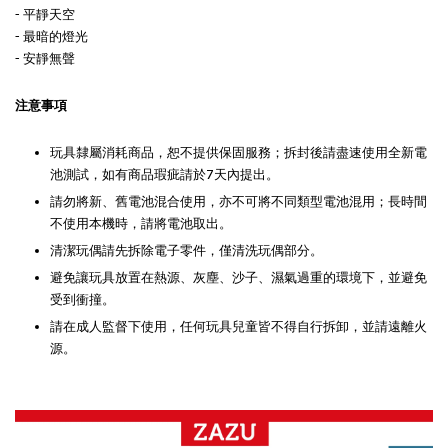
- 平靜天空
- 最暗的燈光
- 安靜無聲
注意事項
玩具隸屬消耗商品，恕不提供保固服務；拆封後請盡速使用全新電
池測試，如有商品瑕疵請於7天內提出。
請勿將新、舊電池混合使用，亦不可將不同類型電池混用；長時間
不使用本機時，請將電池取出。
清潔玩偶請先拆除電子零件，僅清洗玩偶部分。
避免讓玩具放置在熱源、灰塵、沙子、濕氣過重的環境下，並避免
受到衝撞。
請在成人監督下使用，任何玩具兒童皆不得自行拆卸，並請遠離火
源。