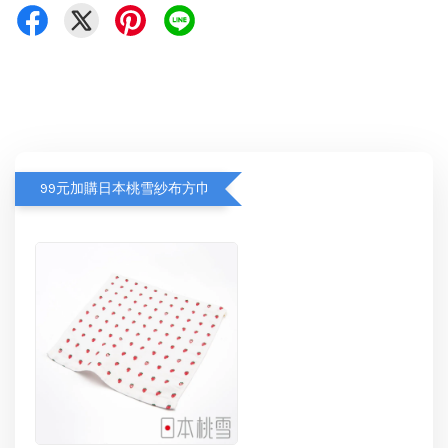
99元加購日本桃雪紗布方巾