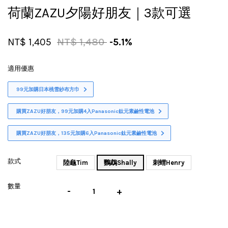
荷蘭ZAZU夕陽好朋友｜3款可選
NT$ 1,405
NT$ 1,480
-5.1%
適用優惠
99元加購日本桃雪紗布方巾
購買ZAZU好朋友，99元加購4入Panasonic鈦元素鹼性電池
購買ZAZU好朋友，135元加購6入Panasonic鈦元素鹼性電池
款式
陸龜Tim
鸚鵡Shally
刺蝟Henry
數量
-
+