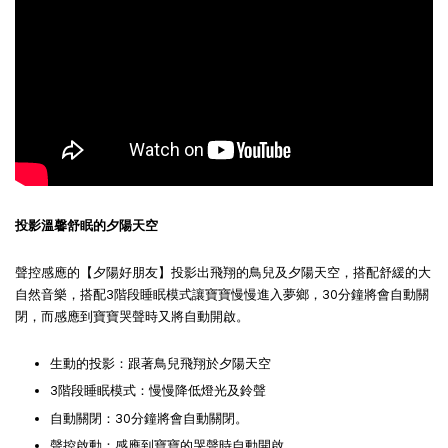
Panasonic Evolta 鈦元素電池
Panasonic Evolta 鈦元素電池
4號 (4+2入)
3號 (4+2入)
-
+
-
+
NT$ 135
NT$ 135
NT$ 149
NT$ 149
投影溫馨舒眠的夕陽天空
加入購物車
聲控感應的【夕陽好朋友】投影出飛翔的鳥兒及夕陽天空，搭配舒緩的大
自然音樂，搭配3階段睡眠模式讓寶寶慢慢進入夢鄉，30分鐘將會自動關
閉，而感應到寶寶哭聲時又將自動開啟。
生動的投影：跟著鳥兒飛翔於夕陽天空
3階段睡眠模式：慢慢降低燈光及鈴聲
自動關閉：30分鐘將會自動關閉。
聲控啟動：感應到寶寶的哭聲時自動開啟。