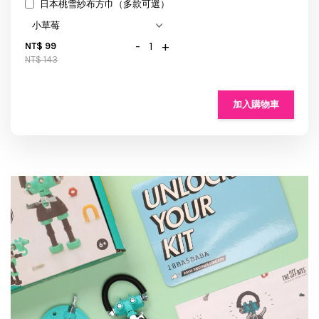
日本桃雪紗布方巾（多款可選）
-
+
NT$ 99
NT$ 143
加入購物車