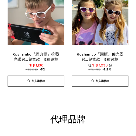
Roshambo『經典框』抗藍
Roshambo『圓框』偏光墨
光眼鏡_兒童款｜9種鏡框
鏡_兒童款｜9種鏡框
NT$ 1,130
從
NT$ 1,090
起
NT$ 1,190
-5%
NT$ 1,150
-5.2%
加入購物車
加入購物車
代理品牌