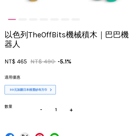
以色列TheOffBits機械積木｜巴巴機
器人
NT$ 465
NT$ 490
-5.1%
適用優惠
99元加購日本桃雪紗布方巾
數量
-
+