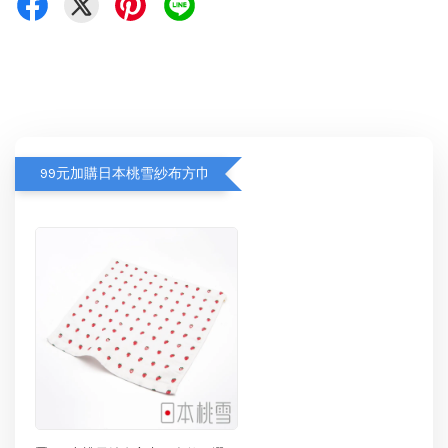
99元加購日本桃雪紗布方巾