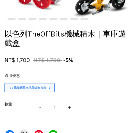
以色列TheOffBits機械積木｜車庫遊
戲盒
NT$ 1,700
NT$ 1,790
-5%
適用優惠
99元加購日本桃雪紗布方巾
數量
-
+