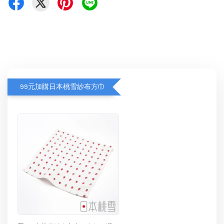
99元加購日本桃雪紗布方巾