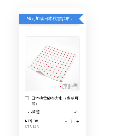
99元加購日本桃雪紗布方巾
日本桃雪紗布方巾（多款可
選）
-
+
NT$ 99
NT$ 143