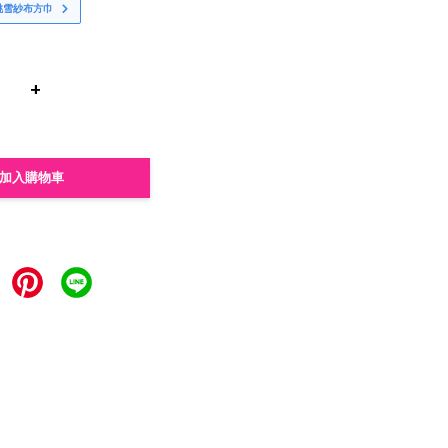
桃雪紗布方巾
+
加入購物車