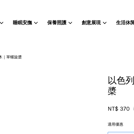
睡眠安撫
保養照護
創意展現
生活休
您的購物車目前還是空的。
械積木｜單螺旋槳
繼續購物
以色列
槳
NT$ 370
適用優惠