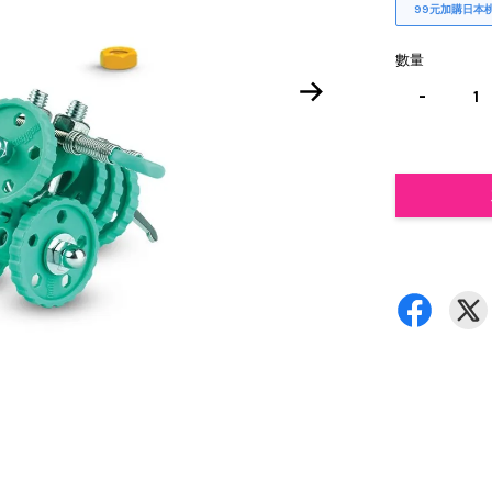
99元加購日本
數量
-