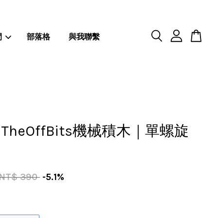
閒
部落格
與我聯繫
TheOffBits機械積木｜單螺旋
NT$ 390
-5.1%