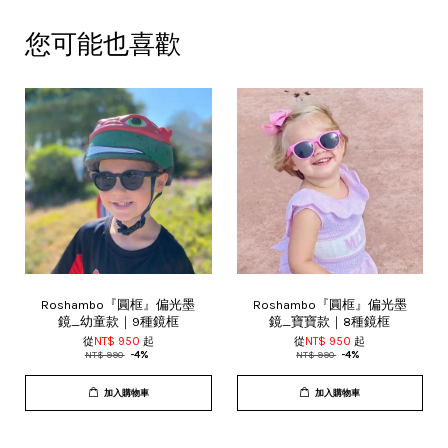
您可能也喜歡
Roshambo『圓框』偏光墨
Roshambo『圓框』偏光墨
鏡_幼童款｜9種鏡框
鏡_寶寶款｜8種鏡框
從
NT$ 950
起
從
NT$ 950
起
NT$ 990
-4%
NT$ 990
-4%
加入購物車
加入購物車