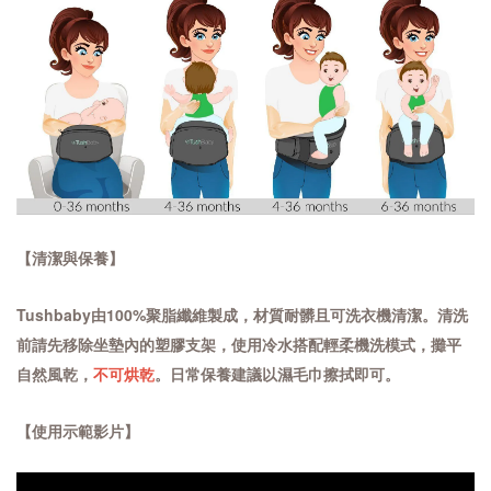
【清潔與保養】
Tushbaby由100%聚脂纖維製成，材質耐髒且可洗衣機清潔。清洗
前請先移除坐墊內的塑膠支架，使用冷水搭配輕柔機洗模式，攤平
自然風乾，
不可烘乾
。日常保養建議以濕毛巾擦拭即可。
【使用示範影片】