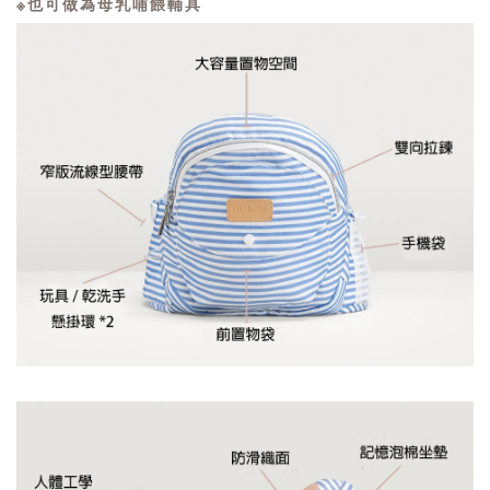
※也可做為母乳哺餵輔具