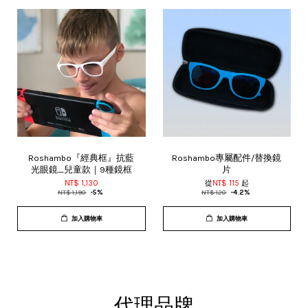
Roshambo『經典框』抗藍
Roshambo專屬配件/替換鏡
光眼鏡_兒童款｜9種鏡框
片
NT$ 1,130
從
NT$ 115
起
NT$ 1,190
-5%
NT$ 120
-4.2%
加入購物車
加入購物車
代理品牌