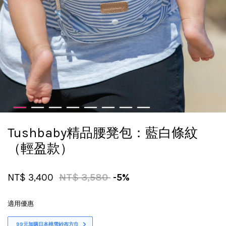
Tushbaby精品腰凳包：藍白條紋
（輕盈款）
NT$ 3,400
NT$ 3,580
-5%
適用優惠
99元加購日本桃雪紗布方巾