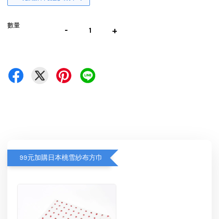
數量
-
+
99元加購日本桃雪紗布方巾