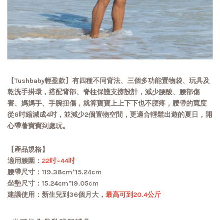
【Tushbaby輕盈款】有四種不同背法、三個多功能置物袋、玩具及
乾洗手掛環，搭配背部、脊柱保護支撐設計，減少腰酸、腰部傷
害、媽媽手、手腕扭傷，就算寶寶上上下下也不腰疼，腰帶的寬度
從6吋縮減成4吋，並減少2個置物空間，更適合輕鬆出遊的夏日，開
心帶著寶寶到處玩。
【產品規格】
適用腰圍：
22吋~44吋
腰帶尺寸：119.38cm*15.24cm
坐墊尺寸：15.24cm*19.05cm
建議使用：新生兒到36個月大，
最高可到20.4公斤