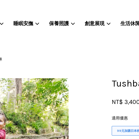
睡眠安撫
保養照護
創意展現
生活休
您的購物車目前還是空的。
林
繼續購物
Tus
NT$ 3,40
適用優惠
99元加購日本