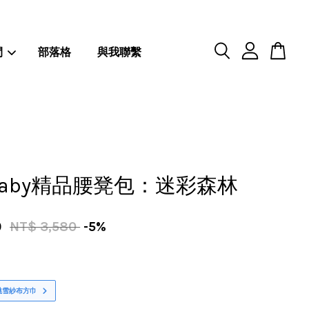
閒
部落格
與我聯繫
hbaby精品腰凳包：迷彩森林
0
NT$ 3,580
-5%
桃雪紗布方巾