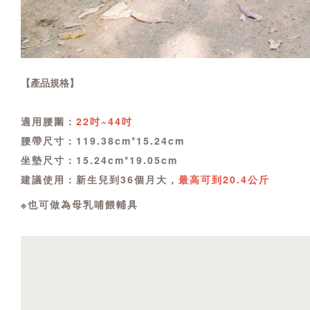
【產品規格】
適用腰圍：
22吋~44吋
腰帶尺寸：119.38cm*15.24cm
坐墊尺寸：15.24cm*19.05cm
建議使用：新生兒到36個月大，
最高可到20.4公斤
※也可做為母乳哺餵輔具