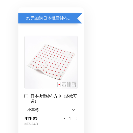
99元加購日本桃雪紗布方巾
日本桃雪紗布方巾（多款可
選）
-
+
NT$ 99
NT$ 143