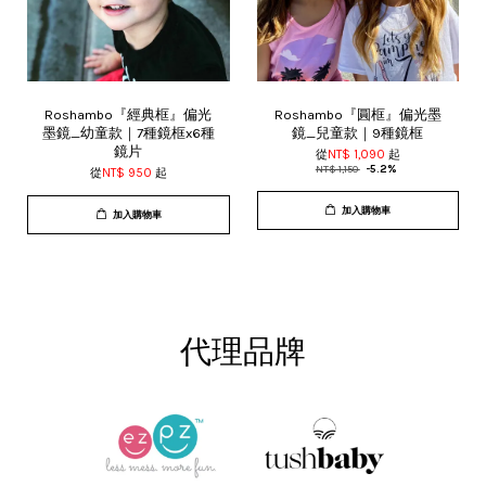
Roshambo『經典框』偏光
Roshambo『圓框』偏光墨
墨鏡_幼童款｜7種鏡框x6種
鏡_兒童款｜9種鏡框
鏡片
從
NT$ 1,090
起
NT$ 1,150
-5.2%
從
NT$ 950
起
加入購物車
加入購物車
代理品牌