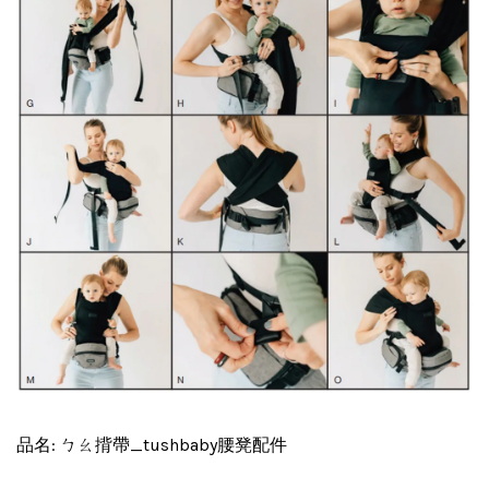
品名: ㄅㄠ揹帶_tushbaby腰凳配件