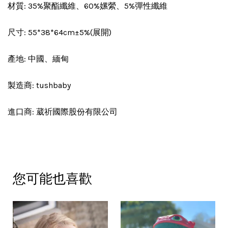
材質: 35%聚酯纖維、60%嫘縈、5%彈性纖維
尺寸: 55*38*64cm±5%(展開)
產地: 中國、緬甸
製造商: tushbaby
進口商: 葳祈國際股份有限公司
您可能也喜歡