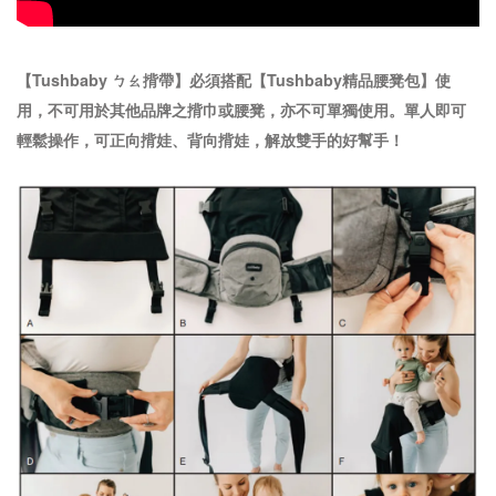
【Tushbaby ㄅㄠ揹帶】必須搭配【Tushbaby精品腰凳包】使
用，不可用於其他品牌之揹巾或腰凳，亦不可單獨使用。
單人即可
輕鬆操作，可正向揹娃、背向揹娃，解放雙手的好幫手！