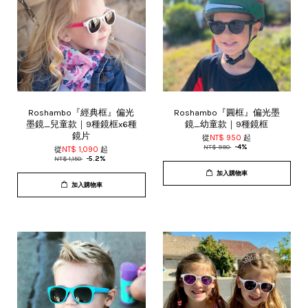
Roshambo『經典框』偏光
Roshambo『圓框』偏光墨
墨鏡_兒童款｜9種鏡框x6種
鏡_幼童款｜9種鏡框
鏡片
從
NT$ 950
起
NT$ 990
-4%
從
NT$ 1,090
起
NT$ 1,150
-5.2%
加入購物車
加入購物車