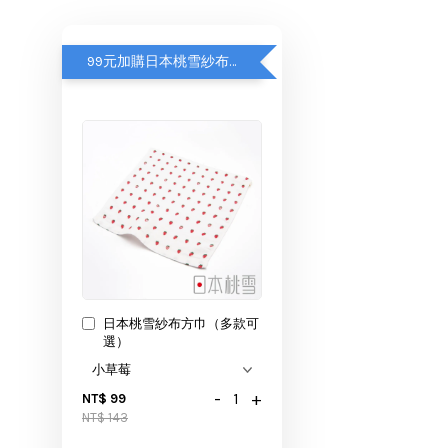
99元加購日本桃雪紗布方巾
日本桃雪紗布方巾（多款可
選）
-
+
NT$ 99
NT$ 143