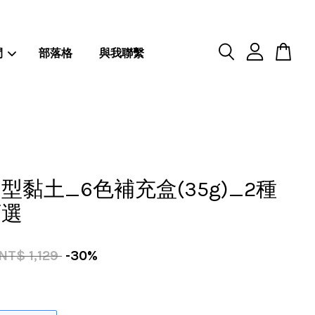
閒
部落格
與我聯繫
型黏土_6色補充盒(35g)_2種
可選
NT$ 1,129
-30%