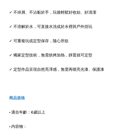
✓ 不掉屑、不沾黏於手，玩後輕鬆好收始、好清潔
✓ 不溶解於水，可直接水洗或於水裡與戶外捏玩
✓ 可重複玩或定型保存，隨心所欲
✓ 獨家定型技術，無需烘烤加熱，靜置就可定型
✓ 定型作品呈現自然亮澤感，無需再噴亮光漆、保護漆
商品規格
• 適合年齡：6歲以上
• 内容物：