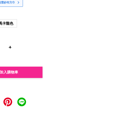
桃雪紗布方巾
馬卡龍色
+
加入購物車