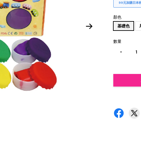
99元加購日本
顏色
基礎色
數量
-