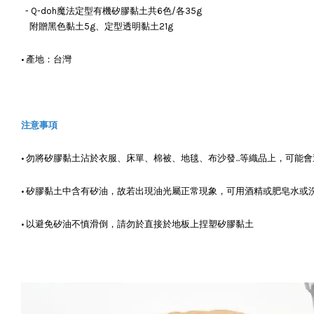
- Q-doh魔法定型有機矽膠黏土共6色/各35g
附贈黑色黏土5g、定型透明黏土21g
• 產地：台灣
注意事項
• 勿將矽膠黏土沾於衣服、床單、棉被、地毯、布沙發...等織品上，可能
• 矽膠黏土中含有矽油，故若出現油光屬正常現象，可用酒精或肥皂水或
• 以避免矽油不慎滑倒，請勿於直接於地板上捏塑矽膠黏土