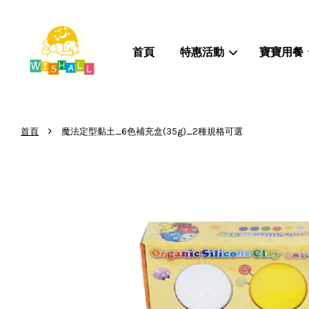
首頁
特惠活動
寶寶用餐
›
首頁
魔法定型黏土_6色補充盒(35g)_2種規格可選