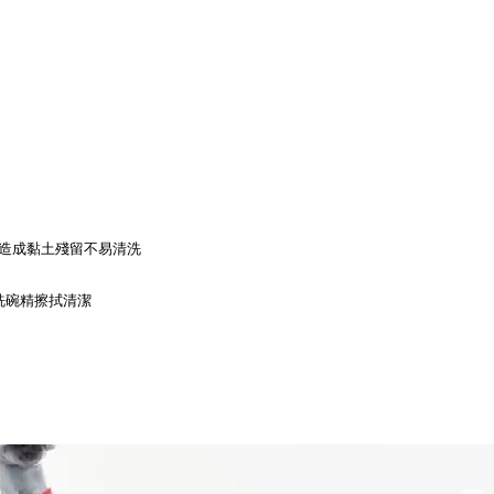
會造成黏土殘留不易清洗
洗碗精擦拭清潔