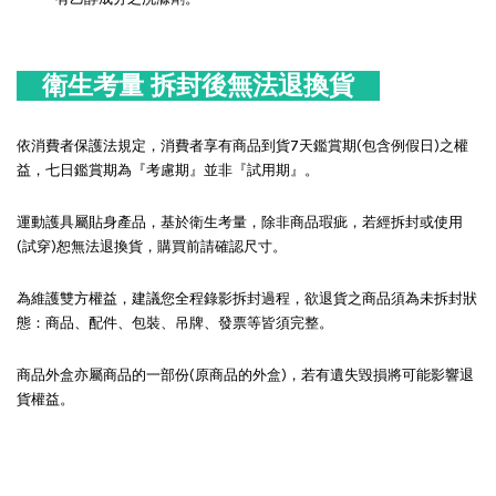
衛生考量 拆封後無法退換貨
依消費者保護法規定，消費者享有商品到貨7天鑑賞期(包含例假日)之權
益，七日鑑賞期為『考慮期』並非『試用期』。
運動護具屬貼身產品，基於衛生考量，除非商品瑕疵，若經拆封或使用
(試穿)恕無法退換貨，購買前請確認尺寸。
為維護雙方權益，建議您全程錄影拆封過程，欲退貨之商品須為未拆封狀
態：商品、配件、包裝、吊牌、發票等皆須完整。
商品外盒亦屬商品的一部份(原商品的外盒)，若有遺失毀損將可能影響退
貨權益。