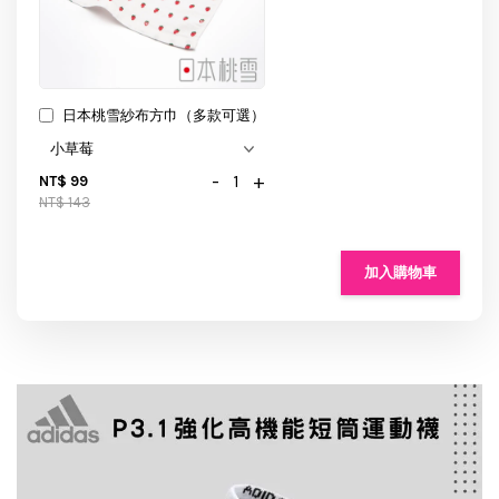
日本桃雪紗布方巾（多款可選）
-
+
NT$ 99
NT$ 143
加入購物車