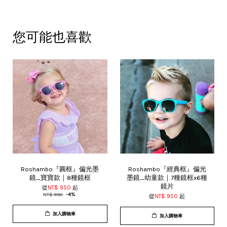
您可能也喜歡
Roshambo『圓框』偏光墨
Roshambo『經典框』偏光
鏡_寶寶款｜8種鏡框
墨鏡_幼童款｜7種鏡框x6種
鏡片
從
NT$ 950
起
NT$ 990
-4%
從
NT$ 950
起
加入購物車
加入購物車