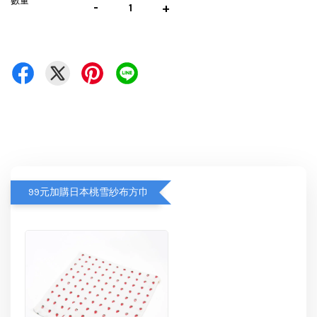
數量
-
+
99元加購日本桃雪紗布方巾