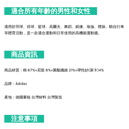
適合所有年齡的男性和女性
適用於羽球、排球、籃球、高爾夫、舞蹈、鍛煉、瑜伽、體操、騎自行車
等體育活動，是一款適合運動和日常使用的高機能運動襪。
商品資訊
商品材質：棉 67%+尼龍 8%+聚酯纖維 21%+彈性紗(萊卡)4%
品牌：Adidas
產地：德國審核 台灣材料 台灣製造
注意事項