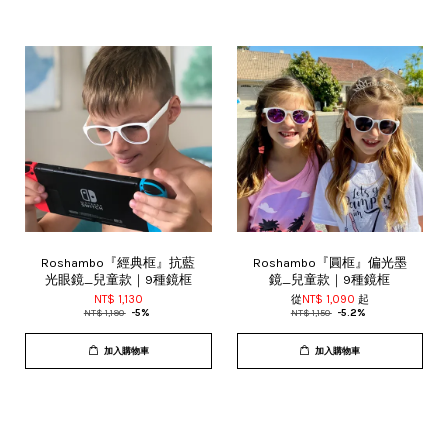
Roshambo『經典框』抗藍
Roshambo『圓框』偏光墨
光眼鏡_兒童款｜9種鏡框
鏡_兒童款｜9種鏡框
NT$ 1,130
從
NT$ 1,090
起
NT$ 1,190
-5%
NT$ 1,150
-5.2%
加入購物車
加入購物車