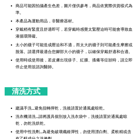
商品可能因拍攝產生色差，圖片僅供參考，商品依實際供貨樣式為
準。
本產品為運動用品，非醫療器材。
穿戴稍有緊度且舒適即可，若穿戴時感覺太緊壓迫時可能會導致血
液循環障礙。
太小的襪子可能造成壓迫和不適，而太大的襪子則可能產生摩擦或
脫落。請選擇最適合您腳部大小的襪子，以確保穿戴舒適和合適。
使用時或使用後，若皮膚出現疹子、紅腫、搔癢等症狀時，請立即
停止使用並諮詢醫師。
清洗方式
建議手洗_避免扭轉擰乾，洗後請置於通風處晾乾。
洗衣機清洗_請將護具個別放入洗衣袋中，洗後請置於通風處晾
乾，勿乾洗烘乾。
使用中性洗劑_為避免破壞纖維彈性，勿使用漂白劑、柔軟精或含
有乙醇成分之洗滌劑。