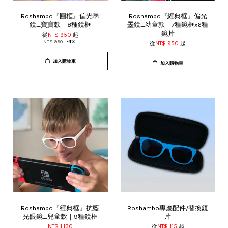
Roshambo『圓框』偏光墨
Roshambo『經典框』偏光
鏡_寶寶款｜8種鏡框
墨鏡_幼童款｜7種鏡框x6種
鏡片
從
NT$ 950
起
NT$ 990
-4%
從
NT$ 950
起
加入購物車
加入購物車
Roshambo『經典框』抗藍
Roshambo專屬配件/替換鏡
光眼鏡_兒童款｜9種鏡框
片
NT$ 1,130
從
NT$ 115
起