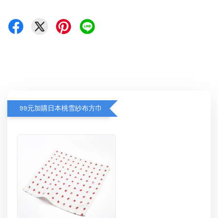
99元加購日本桃雪紗布方巾