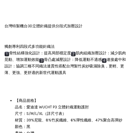
台灣特製機台3D立體針織提供分段式加壓設計
獨創專利四段式多功能針織法
骨性結構強化設計：提高局部穩定度
肌肉組織加壓設計：減少肌肉
晃動、增加運動效能
骨凸處減壓設計：降低運動不適感
連接處中和
設計：協調三種不同織法連貫性搭配台灣製竹炭紗吸濕除臭，更輕、更
薄、更強、更舒適的新世代運動護具
【商品規格】
品名：愛迪達 WUCHT P3 立體針織運動護肘
尺寸：S/M/L/XL（詳尺寸表）
材質：39%尼龍、8%竹炭纖維、6%彈性纖維、47%聚合高彈紗
顏色：黑