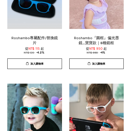
Roshambo專屬配件/替換鏡
Roshambo『圓框』偏光墨
片
鏡_寶寶款｜8種鏡框
從
NT$ 115
起
從
NT$ 950
起
NT$ 120
-4.2%
NT$ 990
-4%
加入購物車
加入購物車