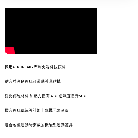
採用
AEROREADY
專利尖端科技原料
結合並改良經典款運動護具結構
對比傳統材料 加壓力提高
32%
透氣度提升
60%
揉合經典傳統設計加上專屬元素改造
適合各種運動時穿戴的機能型運動護具