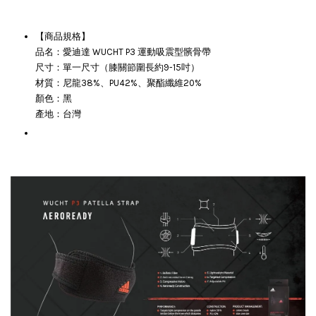
【商品規格】
品名：愛迪達 WUCHT P3 運動吸震型髕骨帶
尺寸：單一尺寸（膝關節圍長約9-15吋）
材質：尼龍38%、PU42%、聚酯纖維20%
顏色：黑
產地：台灣