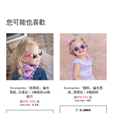
您可能也喜歡
Roshambo『經典框』偏光
Roshambo『圓框』偏光墨
墨鏡_兒童款｜9種鏡框x6種
鏡_寶寶款｜8種鏡框
鏡片
從
NT$ 950
起
NT$ 990
-4%
從
NT$ 1,090
起
NT$ 1,150
-5.2%
加入購物車