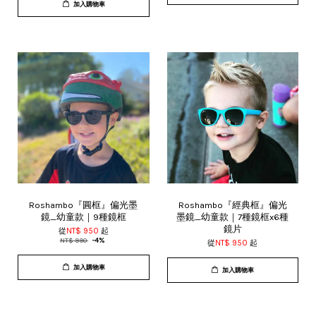
加入購物車
Roshambo『圓框』偏光墨
Roshambo『經典框』偏光
鏡_幼童款｜9種鏡框
墨鏡_幼童款｜7種鏡框x6種
鏡片
從
NT$ 950
起
NT$ 990
-4%
從
NT$ 950
起
加入購物車
加入購物車