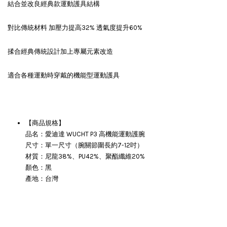
結合並改良經典款運動護具結構
對比傳統材料 加壓力提高
32%
透氣度提升
60%
揉合經典傳統設計加上專屬元素改造
適合各種運動時穿戴的機能型運動護具
【商品規格】
品名：愛迪達 WUCHT P3 高機能運動護腕
尺寸：單一尺寸（腕關節圍長約7-12吋）
材質：尼龍38%、PU42%、聚酯纖維20%
顏色：黑
產地：台灣