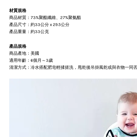
材質規格
商品材質：73%聚酯纖維、27%聚氨酯
產品
尺寸：約33公分 x 29.5公分
產品
重量：約33公克
產品規格
商品產地：美國
適用年齡：6個月～3歲
清潔方式：冷水搭配肥皂輕揉搓洗，甩乾後吊掛風乾或與衣物一同