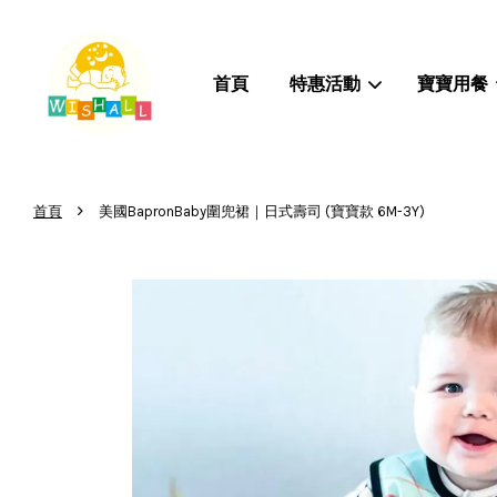
首頁
特惠活動
寶寶用餐
›
首頁
美國BapronBaby圍兜裙｜日式壽司 (寶寶款 6M-3Y)