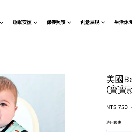
睡眠安撫
保養照護
創意展現
生活休
您的購物車目前還是空的。
繼續購物
美國B
(寶寶款
NT$ 750
適用優惠