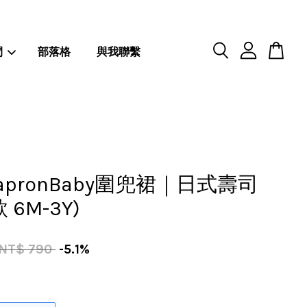
閒
部落格
與我聯繫
apronBaby圍兜裙｜日式壽司
 6M-3Y)
NT$ 790
-5.1%