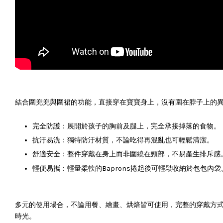
結合圍兜兜與圍裙的功能，直接穿在寶寶身上，沒有圍在脖子上的異物
完全防護：展開於孩子的胸前及腿上，完全承接掉落的食物。
抗汙易洗：獨特防汙材質，不論吃得再混亂也可輕鬆清潔。
舒適安全：整件穿戴在身上而非圍繞在頸部，不易產生排斥感
輕便易攜：輕量柔軟的Baprons捲起後可輕鬆收納於包包內袋
多元的使用場合，不論用餐、繪畫、烘焙皆可使用，完整的穿戴方
時光。