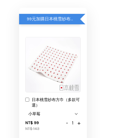
99元加購日本桃雪紗布方巾
日本桃雪紗布方巾（多款可
選）
-
+
NT$ 99
NT$ 143