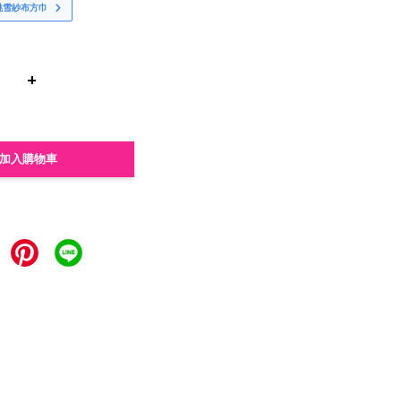
桃雪紗布方巾
+
加入購物車