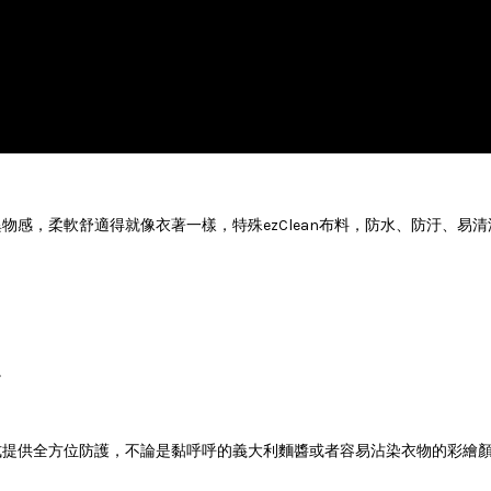
感，柔軟舒適得就像衣著一樣，特殊ezClean布料，防水、防汙、易
。
。
式提供全方位防護，不論是黏呼呼的義大利麵醬或者容易沾染衣物的彩繪