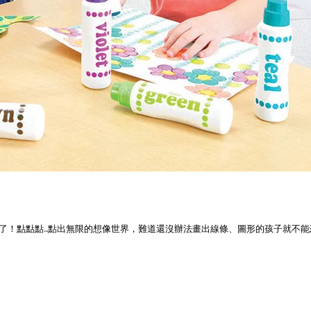
！點點點...點出無限的想像世界，難道還沒辦法畫出線條、圖形的孩子就不能