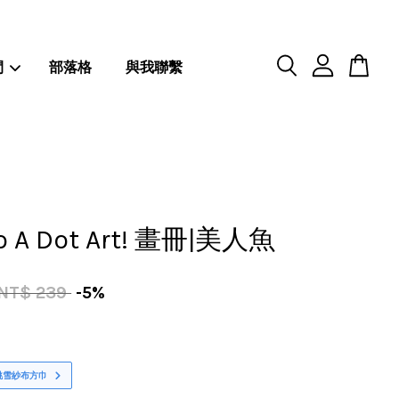
閒
部落格
與我聯繫
 A Dot Art! 畫冊|美人魚
NT$ 239
-5%
桃雪紗布方巾