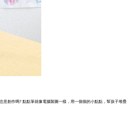
恣意創作嗎? 點點筆就像電腦製圖一樣，用一個個的小點點，幫孩子堆疊