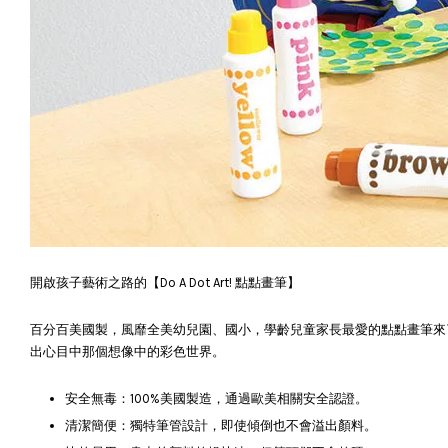
開啟孩子藝術之路的【Do A Dot Art! 點點畫筆】
百分百美國製，風靡全美幼兒園、國小，學齡兒童家長最愛的點點畫筆來了
出心目中那個想像中的彩色世界。
安全無毒：100%美國製造，通過歐美相關安全認證。
清潔簡便：獨特筆管設計，即使傾倒也不會溢出顏料。