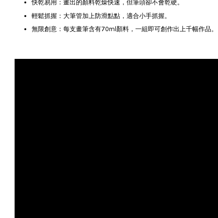
快乾易用：畫出的顏料乾燥快速，但筆頭卻不會乾硬。
輕鬆抓握：大筆管加上防滑點點，適合小手抓握。
無限創意：每支畫筆含有70ml顏料，一組即可創作出上千幅作品。