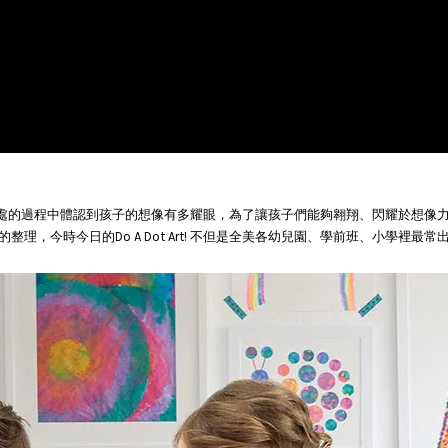
從與孩子相處的過程中體認到孩子的想像有多耀眼，為了讓孩子們能夠翱翔、閃耀於
，今時今日的Do A Dot Art! 不但是全美各幼兒園、學前班、小學裡