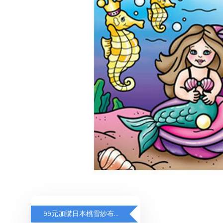
99元加購日本桃雪紗布方巾