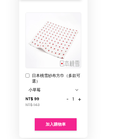
日本桃雪紗布方巾（多款可
選）
-
+
NT$ 99
NT$ 143
加入購物車