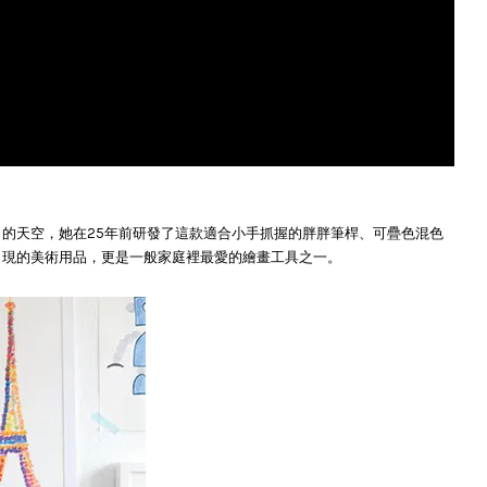
想像力的天空，她在25年前研發了這款適合小手抓握的胖胖筆桿、可疊色混色
最常出現的美術用品，更是一般家庭裡最愛的繪畫工具之一。