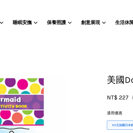
睡眠安撫
保養照護
創意展現
生活休
您的購物車目前還是空的。
繼續購物
美國Do
NT$ 227
適用優惠
99元加購日本