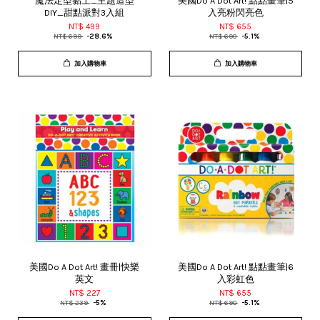
魔法定型黏土_主題造型
美國Do A Dot Art! 點點畫筆|5
DIY_甜點派對3入組
入亮粉閃亮色
NT$ 499
NT$ 655
NT$ 699
-28.6%
NT$ 690
-5.1%
加入購物車
加入購物車
美國Do A Dot Art! 畫冊|快樂
美國Do A Dot Art! 點點畫筆|6
英文
入彩虹色
NT$ 227
NT$ 655
NT$ 239
-5%
NT$ 690
-5.1%