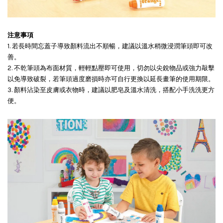
注意事項
1. 若長時間忘蓋子導致顏料流出不順暢，建議以溫水稍微浸潤筆頭即可改
善。
2. 不乾筆頭為布面材質，輕輕點壓即可使用，切勿以尖銳物品或強力敲擊
以免導致破裂，若筆頭過度磨損時亦可自行更換以延長畫筆的使用期限。
3. 顏料沾染至皮膚或衣物時，建議以肥皂及溫水清洗，搭配小手洗洗更方
便。