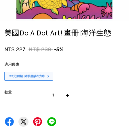
美國Do A Dot Art! 畫冊|海洋生態
NT$ 227
NT$ 239
-5%
適用優惠
99元加購日本桃雪紗布方巾
數量
-
+