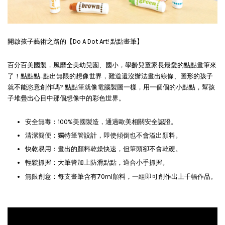
開啟孩子藝術之路的【Do A Dot Art! 點點畫筆】
百分百美國製，風靡全美幼兒園、國小，學齡兒童家長最愛的點點畫筆來
了！點點點...點出無限的想像世界，難道還沒辦法畫出線條、圖形的孩子
就不能恣意創作嗎? 點點筆就像電腦製圖一樣，用一個個的小點點，幫孩
子堆疊出心目中那個想像中的彩色世界。
安全無毒：100%美國製造，通過歐美相關安全認證。
清潔簡便：獨特筆管設計，即使傾倒也不會溢出顏料。
快乾易用：畫出的顏料乾燥快速，但筆頭卻不會乾硬。
輕鬆抓握：大筆管加上防滑點點，適合小手抓握。
無限創意：每支畫筆含有70ml顏料，一組即可創作出上千幅作品。