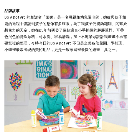
品牌故事
Do A Dot Art! 的創辦者「蒂娜」是一名母親兼幼兒園老師，她從與孩子相
處的過程中體認到孩子的想像有多耀眼，為了讓孩子們能夠翱翔、閃耀於
想像力的天空，她在25年前研發了這款適合小手抓握的胖胖筆桿、可疊
色混色的特殊顏料，可水洗、容易清洗，加上不乾筆頭設計讓畫畫不再需
要繁複的整理，今時今日的Do A Dot Art! 不但是全美各幼兒園、學前班、
小學裡最常出現的美術用品，更是一般家庭裡最愛的繪畫工具之一。