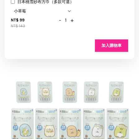
日本桃雪紗布方巾（多款可選）
-
+
NT$ 99
NT$ 143
加入購物車