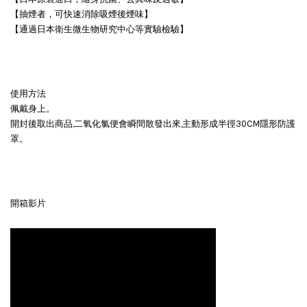
【抽煙者，可快速消除吸煙後煙味】
【通過日本衛生微生物研究中心等實驗檢驗】
使用方法
佩戴身上。
開封後取出商品,二氧化氯便會瞬間散發出來,主動形成半徑30CM隱形防護
罩。
開箱影片