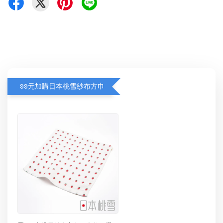
99元加購日本桃雪紗布方巾