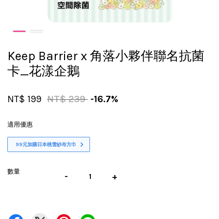
Keep Barrier x 角落小夥伴聯名抗菌
卡_花漾企鵝
NT$ 199
NT$ 239
-16.7%
適用優惠
99元加購日本桃雪紗布方巾
數量
-
+