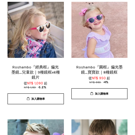
Roshambo『經典框』偏光
Roshambo『圓框』偏光墨
墨鏡_兒童款｜9種鏡框x6種
鏡_寶寶款｜8種鏡框
鏡片
從
NT$ 950
起
NT$ 990
-4%
從
NT$ 1,090
起
NT$ 1,150
-5.2%
加入購物車
加入購物車