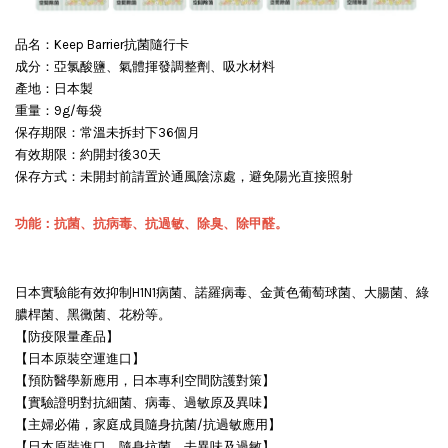
品名：Keep Barrier抗菌隨行卡
成分：亞氯酸鹽、氣體揮發調整劑、吸水材料
產地：日本製
重量：9g/每袋
保存期限：常溫未拆封下36個月
有效期限：約開封後30天
保存方式：未開封前請置於通風陰涼處，避免陽光直接照射
功能：抗菌、抗病毒、抗過敏、除臭、除甲醛。
日本實驗能有效抑制H1N1病菌、諾羅病毒、金黃色葡萄球菌、大腸菌、綠
膿桿菌、黑黴菌、花粉等。
【防疫限量產品】
【日本原裝空運進口】
【預防醫學新應用，日本專利空間防護對策】
【實驗證明對抗細菌、病毒、過敏原及異味】
【主婦必備，家庭成員隨身抗菌/抗過敏應用】
【日本原裝進口，隨身抗菌、去異味及過敏】