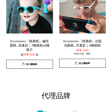
Roshambo『經典框』偏光
Roshambo『經典框』抗藍
墨鏡_幼童款｜7種鏡框x6種
光眼鏡_兒童款｜9種鏡框
鏡片
NT$ 1,130
NT$ 1,190
-5%
從
NT$ 950
起
加入購物車
加入購物車
代理品牌