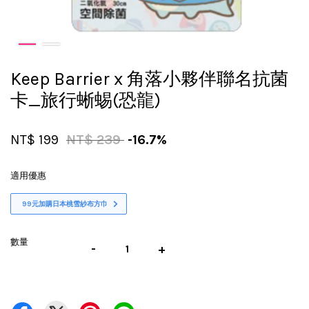
Keep Barrier x 角落小夥伴聯名抗菌
卡_旅行蜥蜴(恐龍)
NT$ 199
NT$ 239
-16.7%
適用優惠
99元加購日本桃雪紗布方巾
數量
-
+