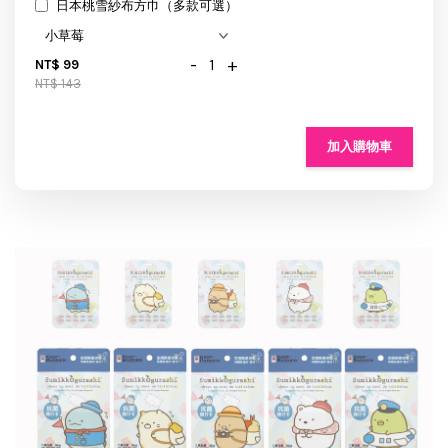
日本桃雪紗布方巾（多款可選）
-
+
NT$ 99
NT$ 143
加入購物車