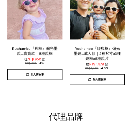
Roshambo『圓框』偏光墨
Roshambo『經典框』偏光
鏡_寶寶款｜8種鏡框
墨鏡_成人款｜2種尺寸x3種
鏡框x6種鏡片
從
NT$ 950
起
NT$ 990
-4%
從
NT$ 1,378
起
NT$ 1,449
-4.9%
加入購物車
加入購物車
代理品牌