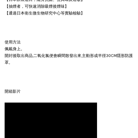
【抽煙者，可快速消除吸煙後煙味】
【通過日本衛生微生物研究中心等實驗檢驗】
使用方法
佩戴身上。
開封後取出商品,二氧化氯便會瞬間散發出來,主動形成半徑30CM隱形防護
罩。
開箱影片