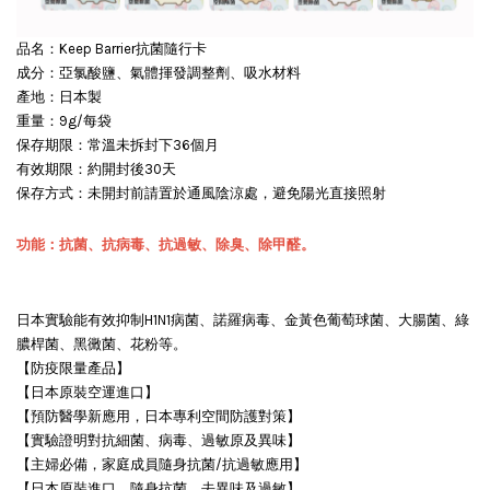
品名：Keep Barrier抗菌隨行卡
成分：亞氯酸鹽、氣體揮發調整劑、吸水材料
產地：日本製
重量：9g/每袋
保存期限：常溫未拆封下36個月
有效期限：約開封後30天
保存方式：未開封前請置於通風陰涼處，避免陽光直接照射
功能：抗菌、抗病毒、抗過敏、除臭、除甲醛。
日本實驗能有效抑制H1N1病菌、諾羅病毒、金黃色葡萄球菌、大腸菌、綠
膿桿菌、黑黴菌、花粉等。
【防疫限量產品】
【日本原裝空運進口】
【預防醫學新應用，日本專利空間防護對策】
【實驗證明對抗細菌、病毒、過敏原及異味】
【主婦必備，家庭成員隨身抗菌/抗過敏應用】
【日本原裝進口，隨身抗菌、去異味及過敏】