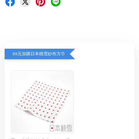
99元加購日本桃雪紗布方巾