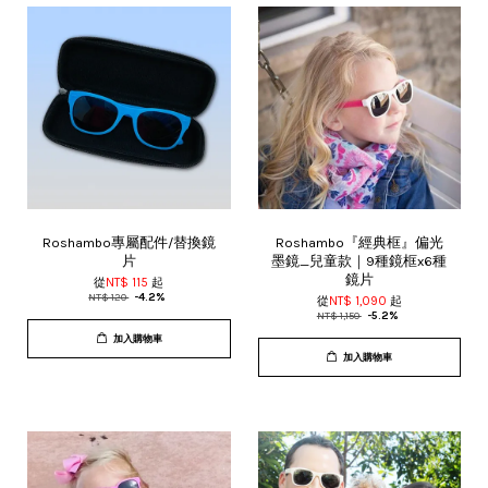
Roshambo專屬配件/替換鏡
Roshambo『經典框』偏光
片
墨鏡_兒童款｜9種鏡框x6種
鏡片
從
NT$ 115
起
NT$ 120
-4.2%
從
NT$ 1,090
起
NT$ 1,150
-5.2%
加入購物車
加入購物車