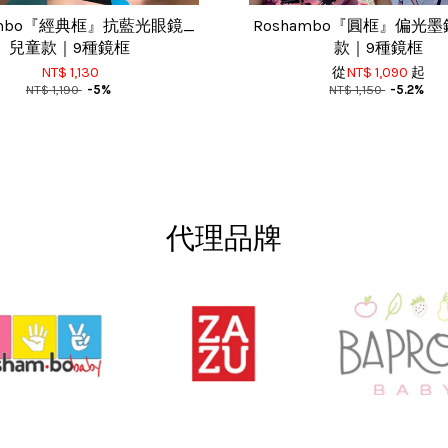
ambo『經典框』抗藍光眼鏡_
Roshambo『圓框』偏光
兒童款｜9種鏡框
款｜9種鏡框
NT$ 1,130
從
NT$ 1,090
起
NT$ 1,190
-5%
NT$ 1,150
-5.2%
代理品牌