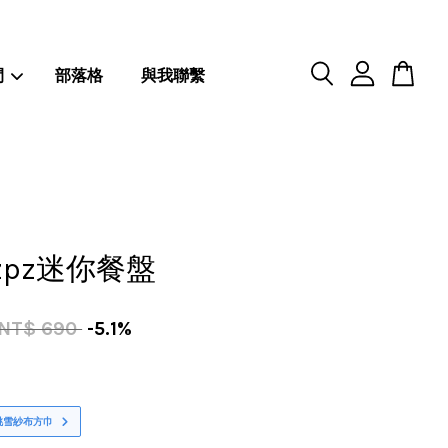
閒
部落格
與我聯繫
zpz迷你餐盤
NT$ 690
-5.1%
桃雪紗布方巾