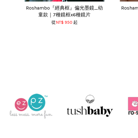
Roshambo『經典框』偏光墨鏡_幼
Rosh
童款｜7種鏡框x6種鏡片
從
NT$ 950
起