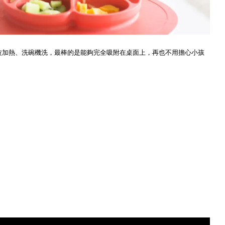
消毒、微波加熱、洗碗機洗，最棒的是能夠完全吸附在桌面上，再也不用擔心小孩