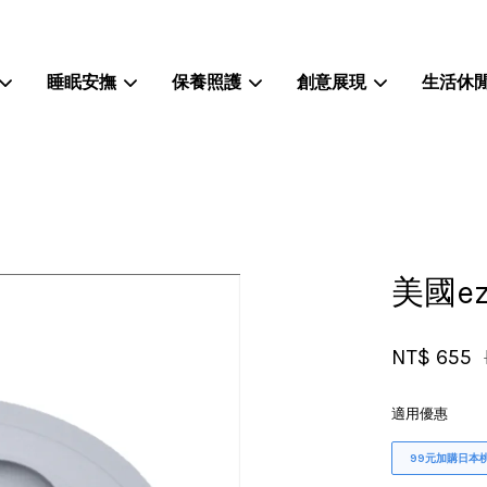
睡眠安撫
保養照護
創意展現
生活休
您的購物車目前還是空的。
繼續購物
美國e
NT$ 655
適用優惠
99元加購日本