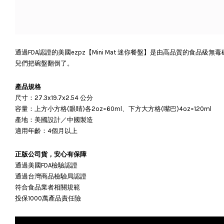
通過FDA認證的美國ezpz【Mini Mat 迷你餐盤】是由高品質的食
兒們把碗盤翻倒了。
產品規格
尺寸：27.3x19.7x2.54 公分
容量：上方小方格(眼睛)各2oz=60ml、下方大方格(嘴巴)4oz=120ml
產地：美國設計／中國製造
適用年齡：4個月以上
正版公司貨，安心有保障
通過美國FDA檢驗認證
通過台灣商品檢驗局認證
符合食品業者相關規範
投保1000萬產品責任險