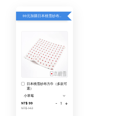
99元加購日本桃雪紗布方巾
日本桃雪紗布方巾（多款可
選）
-
+
NT$ 99
NT$ 143