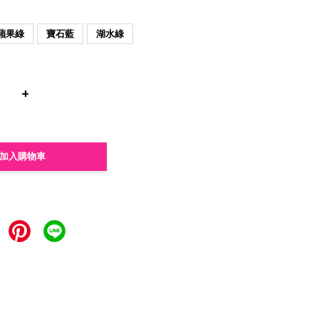
蘋果綠
寶石藍
湖水綠
+
加入購物車