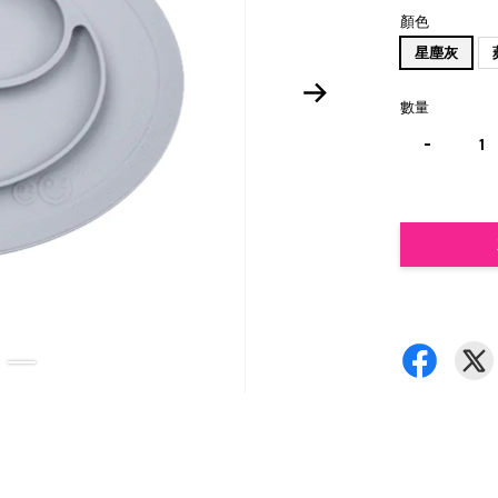
顏色
星塵灰
數量
-