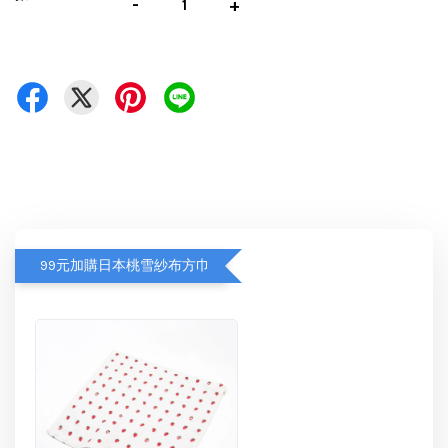
-
+
99元加購日本桃雪紗布方巾