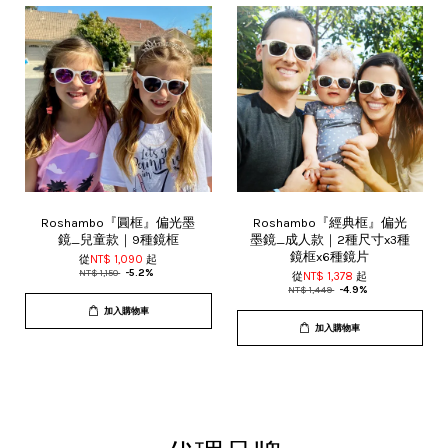
Roshambo『圓框』偏光墨
Roshambo『經典框』偏光
鏡_兒童款｜9種鏡框
墨鏡_成人款｜2種尺寸x3種
鏡框x6種鏡片
從
NT$ 1,090
起
NT$ 1,150
-5.2%
從
NT$ 1,378
起
NT$ 1,449
-4.9%
加入購物車
加入購物車