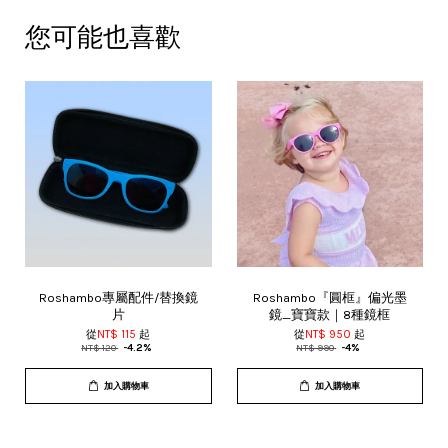
您可能也喜歡
Roshambo專屬配件/替換鏡
Roshambo『圓框』偏光墨
片
鏡_寶寶款｜8種鏡框
從
NT$ 115
起
從
NT$ 950
起
NT$ 120
-4.2%
NT$ 990
-4%
加入購物車
加入購物車