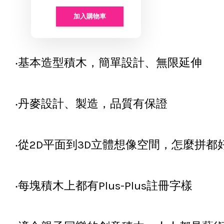
加入購物車
‧基本造型積木，簡單設計、無限延伸
‧丹麥設計、製造，品質有保證
‧從2D平面到3D立體想像空間，怎麼拼都
‧每塊積木上都有Plus-Plus註冊字樣