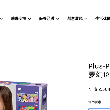
睡眠安撫
保養照護
創意展現
生活休
您的購物車目前還是空的。
繼續購物
Plus
夢幻12
NT$ 2,56
適用優惠