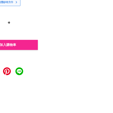
桃雪紗布方巾
+
加入購物車