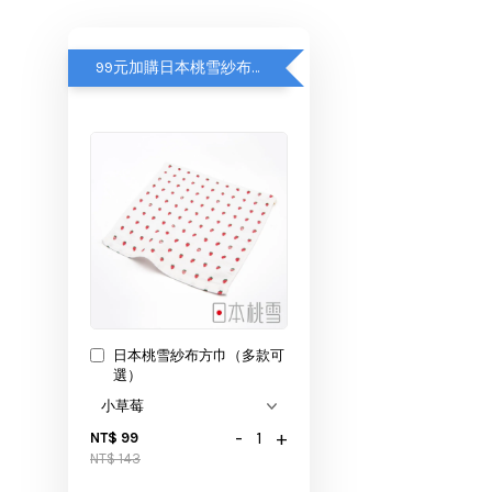
99元加購日本桃雪紗布方巾
日本桃雪紗布方巾（多款可
選）
-
+
NT$ 99
NT$ 143