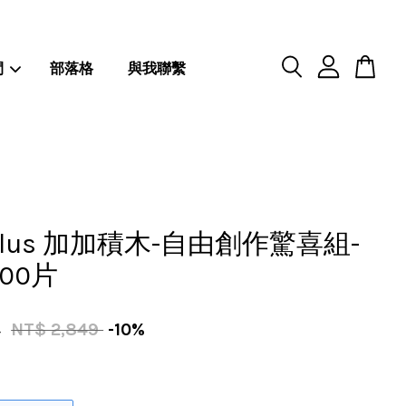
閒
部落格
與我聯繫
-Plus 加加積木-自由創作驚喜組-
00片
4
NT$ 2,849
-10%