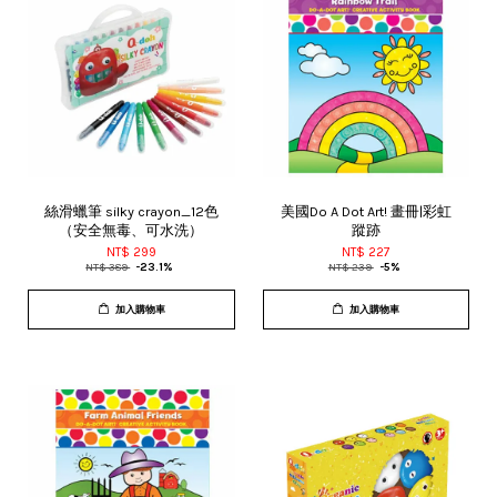
絲滑蠟筆 silky crayon_12色
美國Do A Dot Art! 畫冊|彩虹
（安全無毒、可水洗）
蹤跡
NT$ 299
NT$ 227
NT$ 389
-23.1%
NT$ 239
-5%
加入購物車
加入購物車