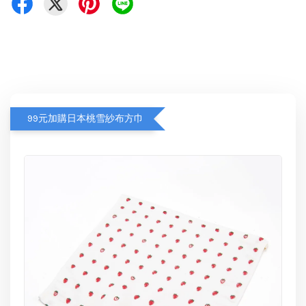
99元加購日本桃雪紗布方巾